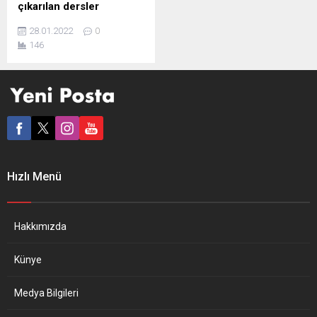
çıkarılan dersler
Nazi Almanya’sının İkinci
28.01.2022
0
Dünya Savaşı’nda kurduğu
146
en büyük toplama kampı
Auschwitz’de tutulanların
kurtarılmasının 77’nci yılında
Naziler tarafından
katledilenler, Federal
Almanya Meclisinde
(Bundestag) düzenlenen
törenle anıldı. Avrupa
Parlamentosu’nda da bir
Hızlı Menü
anma yapıldı. Federal
Almanya Meclis Başkanı
Baerbel Bas, ülkede hâlâ
mevcut olan antisemitizme
Hakkımızda
karşı dikkatli olunması
gerektiğini belirterek
Künye
“Antisemitizm aramızda....
Medya Bilgileri