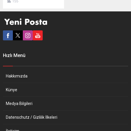
155
toplanan göstericiler
tarafından protesto edildi.
Yüzlerce kişi parlamento
binası önünde bir araya
gelerek hükümetin ekonomi
politikasını eleştiren
sloganlar attı. Cumartesi
parlamentoda oylamaya
sunulacak bütçeden sağlık,
Hızlı Menü
eğitim ve sosyal devlet
hizmetlerine daha çok pay
ayrılmasını talep eden
göstericiler, maaşların
Hakkımızda
artırılması ve vergilerin...
Künye
Medya Bilgileri
Datenschutz / Gizlilik İlkeleri
İletişim