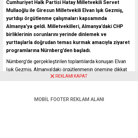
Cumhuriyet Halk Partisi
Hatay Milletvekili
Servet
Mullaoğlu
ile Giresun Milletvekili
Elvan Işık Gezmiş
,
yurtdışı örgütlenme çalışmaları kapsamında
Almanya’ya geldi. Milletvekilleri, Almanya’daki CHP
birliklerinin sorunlarını yerinde dinlemek ve
yurttaşlarla doğrudan temas kurmak amacıyla ziyaret
programlarına
Nürnberg
’den başladı.
Nürnberg’de gerçekleştirilen toplantılarda konuşan Elvan
Işık Gezmiş, Almanya’daki örgütlenmenin önemine dikkat
REKLAMI KAPAT
çekerek, yurtdışındaki CHP çalışmalarının kesintisiz
sürdüğünü söyledi. Gezmiş, Türkiye’deki siyasal tabloya
ilişkin değerlendirmesinde, “Bugün sandık gelse CHP
MOBİL FOOTER REKLAM ALANI
iktidar partisidir. Sandığın gelmesini istiyoruz. CHP
Türkiye’de birinci partidir. Bu iradeyi yalnızca Türkiye’de
değil, Almanya başta olmak üzere dünyanın her yerinde
vatandaşlarımızla birlikte büyüteceğiz” dedi.
Servet Mullaoğlu ise Almanya programına Nürnberg’den