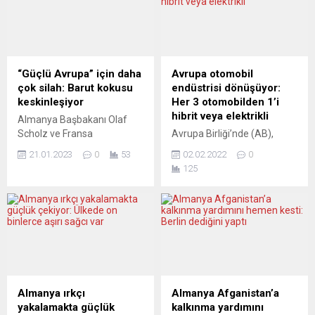
almasını yasaklayan yasa
kayda geçti. İngiltere İçişleri
önerisinde bulundu. Boris
Bakanlığı verilerine göre,
Johnson, Avam Kamarası
Eylül 2021’e kadar yapılan
Başkanı Lindsay Hoyle’a
37 bin 562 sığınma talebi, 40
yazdığı mektupta, yasa
binden az başvurunun
“Güçlü Avrupa” için daha
Avrupa otomobil
önerisinin ayrıntılarına yer
yapıldığı Haziran 2004’ten...
çok silah: Barut kokusu
endüstrisi dönüşüyor:
verdi. Mektupta Johnson,
keskinleşiyor
Her 3 otomobilden 1’i
“kendi seçmenlerine karşı
hibrit veya elektrikli
Almanya Başbakanı Olaf
görevlerini ihmal eden ve
Scholz ve Fransa
Avrupa Birliği’nde (AB),
başka çıkarlara...
Cumhurbaşkanı Emmanuel
2021 yılında elektrikli ve
21.01.2023
0
53
02.02.2022
0
Macron yarının güçlü
çeşitli hibrit otomobillerin
125
Avrupa’sı için silahlı
toplam pazardaki payları
kuvvetlere ve savunma
yüzde 37,6’ya ulaştı.
sanayisinin temellerine
Avrupa Otomobil Üreticileri
daha fazla yatırım
Birliği (ACEA), AB
yapmaları gerektiğini belirtti.
ülkelerinde 2021 yılında
AB’nin en güçlü iki ülkesinin
yakıt türlerine göre yeni
yöneticileri, Scholz ile
otomobil satış verilerini
Macron, Elysee
içeren çalışmasını yayımladı.
Anlaşması’nın 60’ıncı yılı
Buna göre, 2021’de AB
Almanya ırkçı
Almanya Afganistan’a
dolayısıyla Alman
ülkelerinde satılan
yakalamakta güçlük
kalkınma yardımını