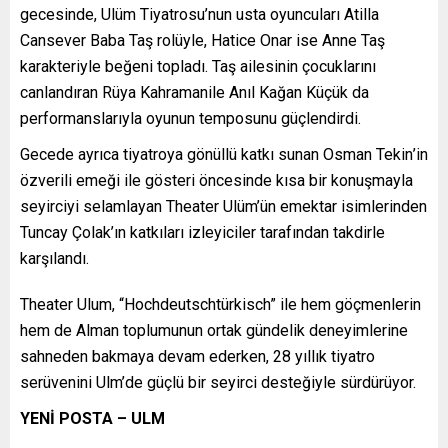
gecesinde, Ulüm Tiyatrosu’nun usta oyuncuları
Atilla
Cansever
Baba Taş rolüyle,
Hatice Onar
ise Anne Taş
karakteriyle beğeni topladı. Taş ailesinin çocuklarını
canlandıran
Rüya Kahraman
ile
Anıl Kağan Küçük
da
performanslarıyla oyunun temposunu güçlendirdi.
Gecede ayrıca tiyatroya gönüllü katkı sunan
Osman Tekin
’in
özverili emeği ile gösteri öncesinde kısa bir konuşmayla
seyirciyi selamlayan Theater Ulüm’ün emektar isimlerinden
Tuncay Çolak
’ın katkıları izleyiciler tarafından takdirle
karşılandı.
Theater Ulum, “Hochdeutschtürkisch” ile hem göçmenlerin
hem de Alman toplumunun ortak gündelik deneyimlerine
sahneden bakmaya devam ederken, 28 yıllık tiyatro
serüvenini Ulm’de güçlü bir seyirci desteğiyle sürdürüyor.
YENİ POSTA – ULM