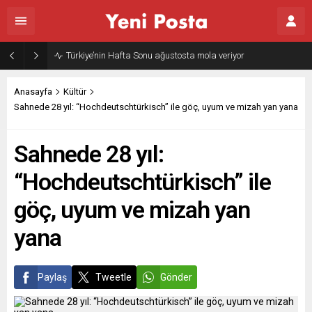
Türkiye’nin Hafta Sonu ağustosta mola veriyor
Anasayfa
Kültür
Sahnede 28 yıl: “Hochdeutschtürkisch” ile göç, uyum ve mizah yan yana
Sahnede 28 yıl:
“Hochdeutschtürkisch” ile
göç, uyum ve mizah yan
yana
Paylaş
Tweetle
Gönder