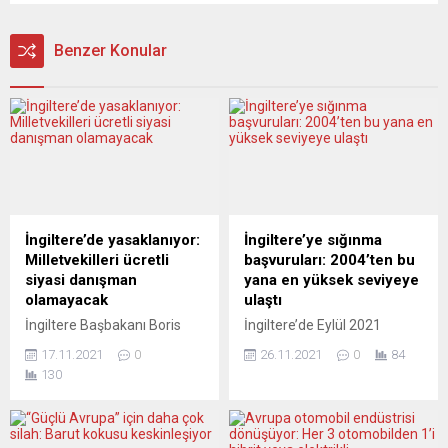
Benzer Konular
İngiltere’de yasaklanıyor:
İngiltere’ye sığınma
Milletvekilleri ücretli
başvuruları: 2004’ten bu
siyasi danışman
yana en yüksek seviyeye
olamayacak
ulaştı
İngiltere Başbakanı Boris
İngiltere’de Eylül 2021
Johnson, lideri olduğu
itibarıyla son 12 aylık
17.11.2021
0
26.11.2021
0
84
Muhafazakâr Partiye
dönemde 37 bin 562
130
yönelik tepkilerin ardından
sığınma başvurusunda
milletvekillerinin ücretli
bulunuldu ve bu rakam
siyasi danışmanlar veya
2004’ten bu yana yapılan en
lobiciler olarak görev
yüksek iltica talebi olarak