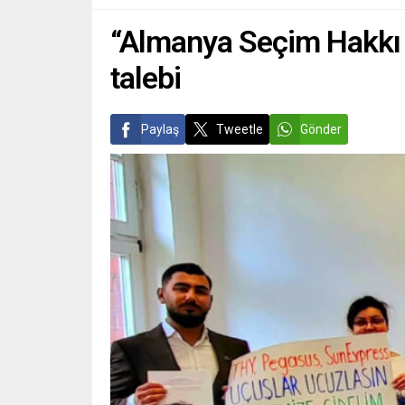
sayısı düşünceye kadar vazgeçmeme
kararı aldığını vurguladı. Almanya’da
“Almanya Seçim Hakkı Gi
24 Nisan 2021 tarihinde...
talebi
Paylaş
Tweetle
Gönder