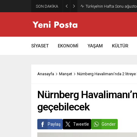
SON DAKİKA
Gazze’nin geleceği: Teknokrati
SİYASET
EKONOMİ
YAŞAM
KÜLTÜR
Anasayfa
Manşet
Nürnberg Havalimanı’nda 2 litreye 
Nürnberg Havalimanı’nda
geçebilecek
Paylaş
Tweetle
Gönder