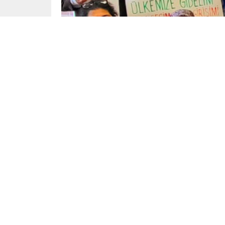
Editor Yeniposta
Yayınlama: 12.05.2026
Almanya’daki 70 sivil toplum kuruluşu ve 40