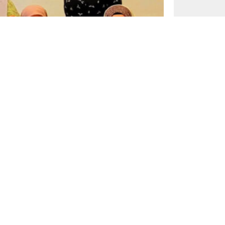
A
A
+
-
0
 Girişimi”, Almanya ile Türkiye arasındaki