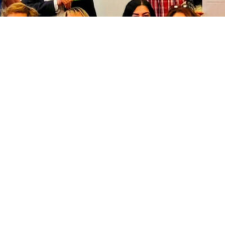
73
0’den fazla Türk derneğini temsil eden “Almanya Seçim Hakkı