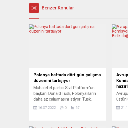
Benzer Konular
Polonya haftada dört gün çalışma
Avrup
düzenini tartışıyor
Komis
hazırl
Muhalefet partisi Sivil Platform’un
başkanı Donald Tusk, Polonyalıların
Avrup
daha az çalışmasını istiyor: Tusk,
üstünl
Szczecin’de, partisinin gelecek yıl
fonlar
16.07.2022
0
67
21.1
yapılacak parlamento seçimlerinden
oluşt
önce, haftada dört gün çalışma
çalışt
düzeni için ayrıntılı bir pilot program
Birliğ
hazırlayacağını duyurdu. Ülke
üzere 