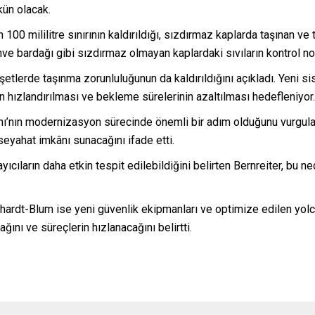
kün olacak.
 100 mililitre sınırının kaldırıldığı, sızdırmaz kaplarda taşınan ve
kahve bardağı gibi sızdırmaz olmayan kaplardaki sıvıların kontrol 
 poşetlerde taşınma zorunluluğunun da kaldırıldığını açıkladı. Yeni s
nın hızlandırılması ve bekleme sürelerinin azaltılması hedefleniyor.
anı’nın modernizasyon sürecinde önemli bir adım olduğunu vurgulay
seyahat imkânı sunacağını ifade etti.
ıcıların daha etkin tespit edilebildiğini belirten Bernreiter, bu n
lhardt-Blum ise yeni güvenlik ekipmanları ve optimize edilen yo
ğını ve süreçlerin hızlanacağını belirtti.