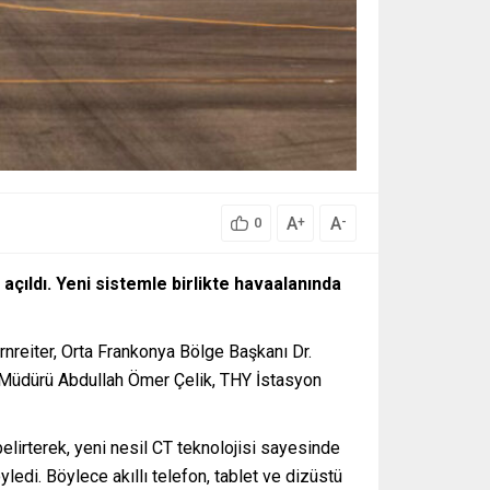
A
A
+
-
0
ıldı. Yeni sistemle birlikte havaalanında
rnreiter, Orta Frankonya Bölge Başkanı Dr.
g Müdürü Abdullah Ömer Çelik, THY İstasyon
belirterek, yeni nesil CT teknolojisi sayesinde
yledi. Böylece akıllı telefon, tablet ve dizüstü