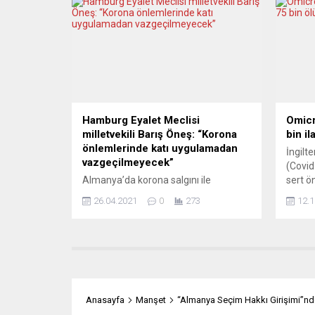
basınında öneriye ilişkin hararetli
David 
tartışmalar var. RZECZPOSPOLITA
grupla
(Polonya) KUŞAK ÇATIŞMASINDAN
görüş
ÇIKIŞIN YOLU Rzeczpospolita, öneriyle
üstünl
genç nesle...
fonlar
mekani
Hamburg Eyalet Meclisi
Omicr
milletvekili Barış Öneş: “Korona
bin il
önlemlerinde katı uygulamadan
İngilt
vazgeçilmeyecek”
(Covid
Almanya’da korona salgını ile
sert ö
mücadele kapsamında yeni
75 bin
26.04.2021
0
273
12.1
uygulamaları ve Enfeksiyonla
uyarıs
Mücadele Yasası’ndaki son
Tropik
değişiklikleri Hamburg açısından
insanl
değerlendiren Almanya Sosyal
görüle
Demokrat Parti’li (SPD) milletvekili
baskın
Barış Öneş, eyaletin daha önce
bildir
başlattığı ve diğer bölgelere nazaran
verilerl
Anasayfa
Manşet
“Almanya Seçim Hakkı Girişimi”nden
daha sıkı olan uygulamalardan, vaka