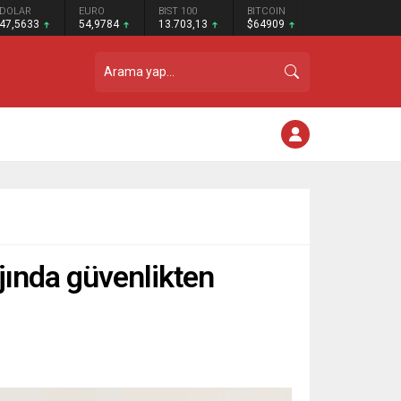
DOLAR
EURO
BIST 100
BITCOIN
47,5633
54,9784
13.703,13
$64909
jında güvenlikten