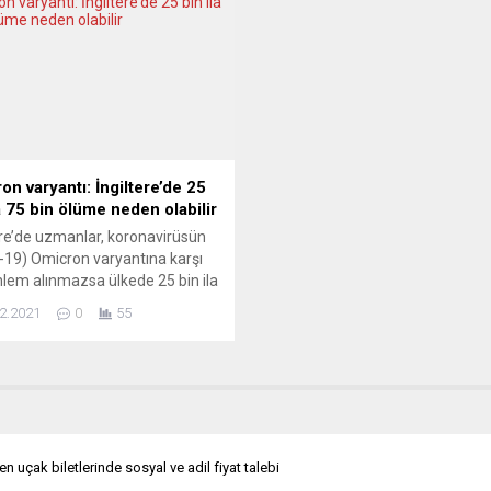
Sassoli, parlamentodaki siyasi
dönmek için mobiletine bindi. E
rın başkanlarıyla yaptığı
isimli marketten içecek almak iç
meden sonra, “Hukukun
durdu. Akşam 21.50’de dükkand
üğünü ihlal eden AB ülkeleri AB
ını almamalıdır. Bunun için bir
zmamız var,...
on varyantı: İngiltere’de 25
a 75 bin ölüme neden olabilir
ere’de uzmanlar, koronavirüsün
-19) Omicron varyantına karşı
nlem alınmazsa ülkede 25 bin ila
 arasında ölüm görülebileceği
2.2021
0
55
ında bulundu. Londra Hijyen ve
al Tıp Okulundan (LSHTM) bilim
arı, ilk olarak Güney Afrika’da
n Omicron’un ay sonuna kadar
 Covid-19 varyantı olabileceğini
di. Şimdiye kadar elde edilen
e...
 uçak biletlerinde sosyal ve adil fiyat talebi