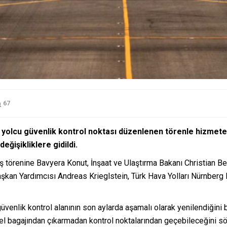
67
olcu güvenlik kontrol noktası düzenlenen törenle hizmete aç
eğişikliklere gidildi.
 törenine Bavyera Konut, İnşaat ve Ulaştırma Bakanı Christian Be
şkan Yardımcısı Andreas Krieglstein, Türk Hava Yolları Nürnber
üvenlik kontrol alanının son aylarda aşamalı olarak yenilendiğini 
ını el bagajından çıkarmadan kontrol noktalarından geçebileceğini sö