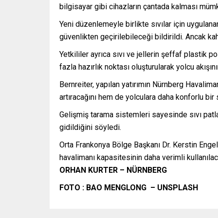
bilgisayar gibi cihazların çantada kalması müm
Yeni düzenlemeyle birlikte sıvılar için uygulanan
güvenlikten geçirilebileceği bildirildi. Ancak 
Yetkililer ayrıca sıvı ve jellerin şeffaf plastik
fazla hazırlık noktası oluşturularak yolcu akışı
Bernreiter, yapılan yatırımın Nürnberg Havalim
artıracağını hem de yolculara daha konforlu bir 
Gelişmiş tarama sistemleri sayesinde sıvı patlay
gidildiğini söyledi.
Orta Frankonya Bölge Başkanı Dr. Kerstin Enge
havalimanı kapasitesinin daha verimli kullanılaca
ORHAN KURTER – NÜRNBERG
FOTO : BAO MENGLONG – UNSPLASH