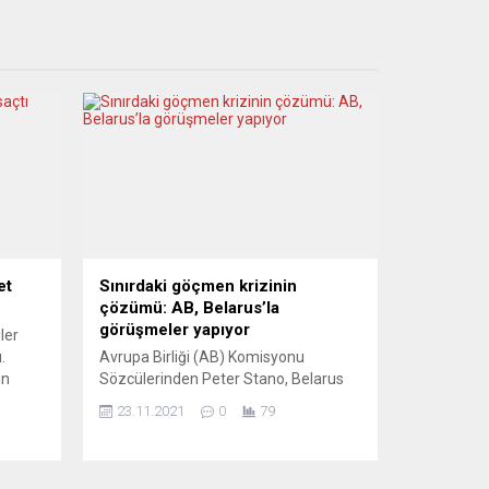
et
Sınırdaki göçmen krizinin
çözümü: AB, Belarus’la
görüşmeler yapıyor
ler
.
Avrupa Birliği (AB) Komisyonu
un
Sözcülerinden Peter Stano, Belarus
Cumhurbaşkanı Aleksandr
23.11.2021
0
79
 terörü
Lukaşenko’nun beyanının aksine,
inde
göçmen krizini çözmek için bu ülke ile
ın
AB arasında teknik görüşmeler
eve
yapıldığını söyledi. Peter Stano, AB