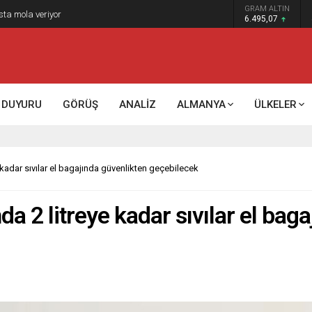
GRAM ALTIN
k kontrol mü, kolonializm mi?
6.495,07
DUYURU
GÖRÜŞ
ANALİZ
ALMANYA
ÜLKELER
kadar sıvılar el bagajında güvenlikten geçebilecek
 2 litreye kadar sıvılar el baga