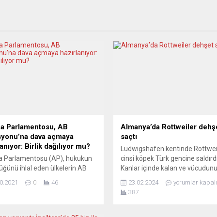
a Parlamentosu, AB
Almanya’da Rottweiler dehş
yonu’na dava açmaya
saçtı
anıyor: Birlik dağılıyor mu?
Ludwigshafen kentinde Rottwei
a Parlamentosu (AP), hukukun
cinsi köpek Türk gencine saldırdı
üğünü ihlal eden ülkelerin AB
Kanlar içinde kalan ve vücudun
ından faydalanmaması için
birçok yerinden yara alan genç
0.2021
0
46
23.02.2024
yorumlar kapalı
urulan mekanizmayı
hastaneye kaldırıldı. Rottweiler
387
ırmadığı gerekçesiyle Avrupa
şöyle gerçekleşti: Şehir merkez
i (AB) Komisyonu’na dava açmak
17 yaşındaki bir genç arkadaşın
hazırlık yapıyor. AP Başkanı
futbol maçını izledikten sonra 