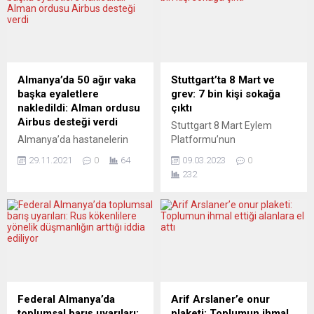
Almanya’da 50 ağır vaka
Stuttgart’ta 8 Mart ve
başka eyaletlere
grev: 7 bin kişi sokağa
nakledildi: Alman ordusu
çıktı
Airbus desteği verdi
Stuttgart 8 Mart Eylem
Almanya’da hastanelerin
Platformu’nun
yoğun bakım birimlerine
(Aktionsbündnis 8. März
29.11.2021
0
64
09.03.2023
0
yüklenme ve buna bağlı
Stuttgart) düzenlediği
232
olarak ameliyatların iptal
miting ve yürüyüşe yaklaşık
edilmesi ülkede tedirginliği
7 bin kişi katıldı. Geçen yıl
tırmandırırken, Alman
olduğu gibi, bu yıl da 8 Mart
ordusu Airbus uçağı ile
grevle birleştirildi. Kadın
destek vererek yaklaşık 50
hareketiyle, emekçi
hastayı farklı eyaletlere
hareketin birlikte yürümesi
nakletti. Geniş çaplı bir
yine çok anlamlıydı. Miting
operasyonla Bavyera,
ve yürüyüşe, sendikal
Thüringen ve Saksonya
talepler ve grev damgasını
Federal Almanya’da
Arif Arslaner’e onur
eyaletlerinden yoğun bakım
vurdu. Sendika
toplumsal barış uyarıları:
plaketi: Toplumun ihmal