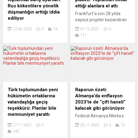
hastaları diğer eyaletlere
merkezinden grev...
Rus kökenlilere yönelik
ettiği alanlara el attı
taşındı. Tagesschau haber
düşmanlığın arttığı iddia
Frankfurt’a son 28 yılda
portalında yer alan...
ediliyor
sayısız projeler kazandıran
Rusya’nın Ukrayna’yı işgali
Kültür ve Eğitim Derneği’nin
12.03.2022
0
74
07.12.2021
0
ile başlayan savaş devam
kurucusu Arif Arslaner,
111
ederken bölgedeki gerilim
kentin onur plaketiyle
Almanya’ya da yansıyor.
ödüllendirildi. Ödül töreni
Ülkede Rusya kökenlilere ve
kentin tarihi “İmparatorlar
Rus işletmelerine yönelik
Salonu”nda gerçekleşti
düşmanlığın artmasından
Frankfurt’ta kurucusu
endişe ediliyor.
olduğu Kültür ve Eğitim
Rusya’nın Ukrayna’yı işgali
Derneği’nin projeleriyle
ile başlayan savaşta can
toplumsal gelişmeye ve
kaybı artarken bölgedeki
gençlerin eğitimine büyük
Türk toplumundan yeni
Raporun özeti:
gerilim Federal
katkılarda bulunan Arif
hükümetin ortaklarına
Almanya’da enflasyon
Almanya’daki toplumsal
Arslaner, kentin onur
vatandaşlığa geçiş
2023’te de “çift haneli”
yaşama da yansıyor.
plaketiyle ödüllendirildi.
teşekkürü: Planlar bile
kalacak gibi görünüyor
Gelişmelerin iç barışı
Frankfurt Belediyesi’nin
memnuniyet yarattı
Federal Almanya Merkez
zorlamasından
tarihi “İmparatorlar...
Berlin-Brandenburg Türk
Bankası (Bundesbank),
endişeleniliyor. DW Türkçe’ye
17.11.2021
0
23.11.2022
0
72
toplumu (TBB) gelecek
Alman hükümetinin
göre, Rusya’nın Berlin
142
hafta koalisyon sözleşmesi
enflasyonu tetikleyen
Büyükelçiliği,...