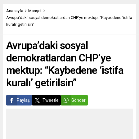
Mayıs 2024 cumartesi günü
ayçiçek yağı başta olmak
gerçekleşecek programın
üzere gıda fiyatları da
Anasayfa
Manşet
onur konuğu olan Başkan
yükselmeye devam ediyor.
Avrupa’daki sosyal demokratlardan CHP’ye mektup: “Kaybedene ‘istifa
Yüksel ÇYDD’nin
Avrupa medyasında
kuralı’ getirilsin”
Türkiye’deki çalışmalarının
yorumcular, değişen
yanı sıra yurtdışındaki ÇYDD
derecelerde olsa da ciddi
Avrupa’daki sosyal
yapılanmasına ve
bir...
hedeflerine ilişkin de
demokratlardan CHP’ye
değerlendirmelerde
bulunacak. Açış
mektup: “Kaybedene ‘istifa
konuşmaları ile...
kuralı’ getirilsin”
Paylaş
Tweetle
Gönder