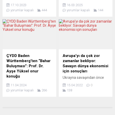
Şampiyonu Fırat Arslan,
Türk sanatının eşsiz
sevkiyatını yakından
17.10.2023
16.03.2025
WBA “Altın Dünya
melodileri ve şiirsel
izlediklerini dile getirdi.
yorumlar kapalı
444
yorumlar kapalı
144
Şampiyonluğu” kemer
dokunuşları, Stuttgart’ta
Rusya’nın...
karşılaşmasıyla ringlere
düzenlenecek olan
veda etmeye hazırlanıyor.
“Aşkolsun – Şarkılar ve
Önümüzdeki cumartesi
Şiirler” etkinliği ile
gecesi Almanya’nın
sanatseverlerle buluşuyor.
Göppingen kentinin dev
Kültür ve sanat kuruluşu
salonlarından EWS arenada
Turkuaz e.V’nın
ringe çıkacak olan efsane
organizasyonuyla ve Tiyatro
boksörümüz Fırat Arslan,
Diyalog’un katkılarıyla
ÇYDD Baden
Avrupa’yı da çok zor
antrenmanlarının sonuna
gerçekleşecek bu özel
Württemberg’ten “Bahar
zamanlar bekliyor:
geldi. Hazırlıklarına Erzurum
etkinlik, 12 Nisan 2025
Buluşması”: Prof. Dr.
Savaşın dünya ekonomisi
Palandöken dağının
cumartesi akşamı
Ayşe Yüksel onur
için sonuçları
zirvelerinde başlayan
Stuttgart’ta Le Chic adlı
konuğu
Ukrayna savaşından önce
sporcumuz ardından
mekanda düzenlenecek.
Çağdaş Yaşamı Destekleme
zaten yüksek olan enerji
Almanya’ya...
Geceye, güçlü sesi ve
11.04.2024
15.04.2022
0
Derneği (ÇYDD) Baden
fiyatları daha da artarken,
yorumlarıyla...
yorumlar kapalı
266
138
Württemberg’in Bahar
birçok Avrupa ülkesinde
Buluşması kapsamında
enflasyon şu anda yüzde
ÇYDD Genel Başkanı Prof.
7’yi aşmış durumda. Rusya
Dr. Ayşe Yüksel Almanya’nın
ve Ukrayna’nın başlıca
Stuttgart kentine geliyor. 4
üreticileri olduğu buğday ve