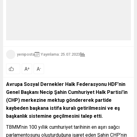
yeniposta
Yayınlama: 25.07.2023
A
A
+
-
Avrupa Sosyal Dernekler Halk Federasyonu HDF’nin
Genel Başkanı Necip Şahin Cumhuriyet Halk Partisi’in
(CHP) merkezine mektup göndererek partide
kaybeden başkana istifa kuralı getirilmesini ve eş
başkanlık sistemine geçilmesini talep etti.
TBMM’nin 100 yıllık cumhuriyet tarihinin en aşırı sağcı
parlamentosunu oluşturduğuna işaret eden Şahin CHP’nin