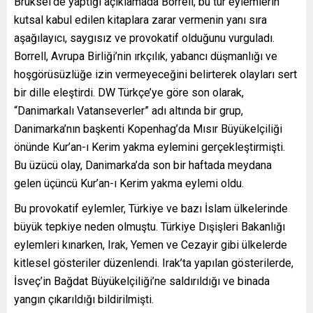
Brüksel’de yaptığı açıklamada Borrell, bu tür eylemlerin
kutsal kabul edilen kitaplara zarar vermenin yanı sıra
aşağılayıcı, saygısız ve provokatif olduğunu vurguladı.
Borrell, Avrupa Birliği’nin ırkçılık, yabancı düşmanlığı ve
hoşgörüsüzlüğe izin vermeyeceğini belirterek olayları sert
bir dille eleştirdi. DW Türkçe’ye göre son olarak,
“Danimarkalı Vatanseverler” adı altında bir grup,
Danimarka’nın başkenti Kopenhag’da Mısır Büyükelçiliği
önünde Kur’an-ı Kerim yakma eylemini gerçekleştirmişti.
Bu üzücü olay, Danimarka’da son bir haftada meydana
gelen üçüncü Kur’an-ı Kerim yakma eylemi oldu.
Bu provokatif eylemler, Türkiye ve bazı İslam ülkelerinde
büyük tepkiye neden olmuştu. Türkiye Dışişleri Bakanlığı
eylemleri kınarken, Irak, Yemen ve Cezayir gibi ülkelerde
kitlesel gösteriler düzenlendi. Irak’ta yapılan gösterilerde,
İsveç’in Bağdat Büyükelçiliği’ne saldırıldığı ve binada
yangın çıkarıldığı bildirilmişti.