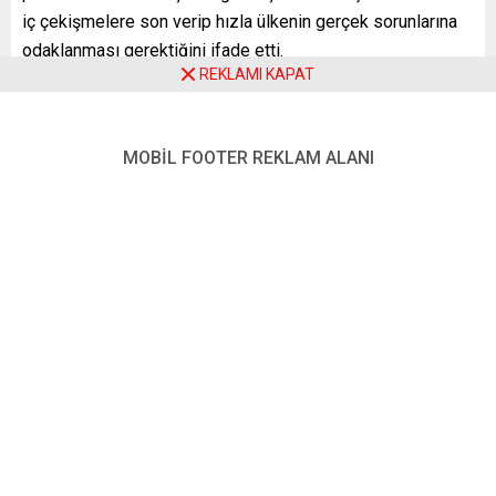
iç çekişmelere son verip hızla ülkenin gerçek sorunlarına
odaklanması gerektiğini ifade etti.
REKLAMI KAPAT
MOBİL FOOTER REKLAM ALANI
HDF Genel Başkanı Necip Şahin’in açıklaması şöyle:
GERÇEKLİKTEN KOPTULAR
“Türkiye Cumhuriyeti’nin 100. yılında, 14 ve 28 mayıs 2023