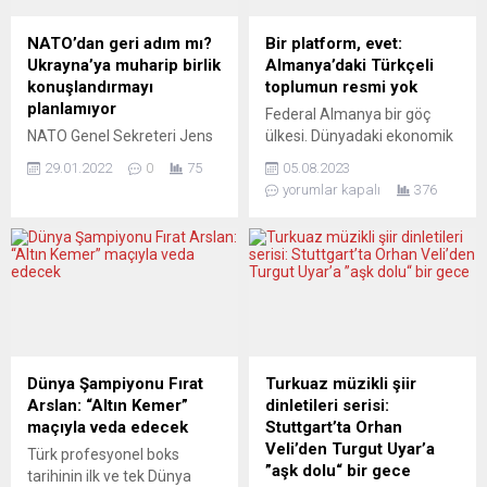
NATO’dan geri adım mı?
Bir platform, evet:
Ukrayna’ya muharip birlik
Almanya’daki Türkçeli
konuşlandırmayı
toplumun resmi yok
planlamıyor
Federal Almanya bir göç
NATO Genel Sekreteri Jens
ülkesi. Dünyadaki ekonomik
Stoltenberg, Ukrayna’ya
kriz, özellikle de görece
29.01.2022
0
75
05.08.2023
muharip birlik
daha az gelişmiş
yorumlar kapalı
376
konuşlandırmayı
ekonomilerin çalkantıları,
planlamadıklarını, ancak
emperyal merkezlere
saldırıya geçmesi halinde
yönelik “işgücü arzını” ve
Rusya’nın ciddi sonuçlarla
akınını teşvik ediyor. Bu,
karşılaşacağını söyledi.
küresel krizin elbette
Jens Stoltenberg,
sadece bir yanı. Eğer
Washington merkezli
Almanya’yı esas olarak
düşünce kuruluşu Atlantic
alırsak, bu merkezlerde de
Council’da yaptığı
hızla büyüyen bir işgücü
Dünya Şampiyonu Fırat
Turkuaz müzikli şiir
konuşmada, NATO’nun
açığı var. Büyüyen ve
Arslan: “Altın Kemer”
dinletileri serisi:
Doğu Avrupa’daki askeri
doldurulması gereken...
maçıyla veda edecek
Stuttgart’ta Orhan
birlik sayısını artırmaya hazır
Veli’den Turgut Uyar’a
Türk profesyonel boks
olduğunu, Rusya’nın
”aşk dolu“ bir gece
tarihinin ilk ve tek Dünya
Belarus’a asker ve silah