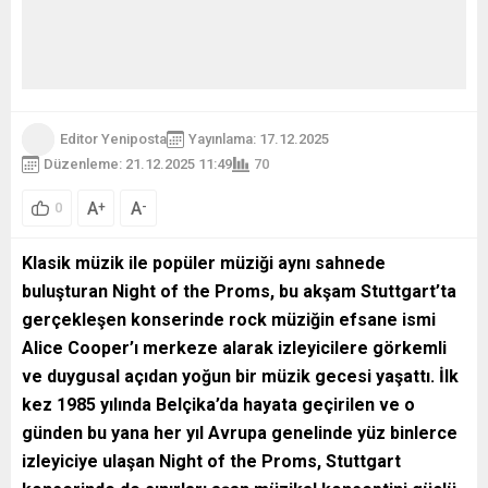
Editor Yeniposta
Yayınlama: 17.12.2025
Düzenleme: 21.12.2025 11:49
70
A
A
+
-
0
Klasik müzik ile popüler müziği aynı sahnede
buluşturan Night of the Proms, bu akşam Stuttgart’ta
gerçekleşen konserinde rock müziğin efsane ismi
Alice Cooper
’ı merkeze alarak izleyicilere görkemli
ve duygusal açıdan yoğun bir müzik gecesi yaşattı. İlk
kez 1985 yılında Belçika’da hayata geçirilen ve o
günden bu yana her yıl Avrupa genelinde yüz binlerce
izleyiciye ulaşan Night of the Proms, Stuttgart