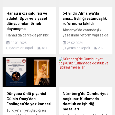
Hanau ırkçı saldırısı ve
54 yıldır Almanya’da
adalet: Spor ve siyaset
ama… Evliliği vatandaşlık
dünyasından örnek
reformuna takıldı
dayanışma
Almanya’da vatandaşlık
Hanau’da gerçekleşen ırkçı
yasasında reform yapılsa da
terör saldırısının acı dolu
hala ilk kuşağın çilesi devam
02.01.2025
25.02.2024
izlerini sahneye taşıyan
ediyor. Çorumlu 76 yaşındaki
yorumlar kapalı
431
yorumlar kapalı
287
Stuttgart Theaterhaus’un
Cemalettin Tüfek’in evliliği
“And Now Hanau” adlı
de işte bu reforma takıldı.
belgesel tiyatro
Tüfek 1970 yılında yani
prodüksiyonuna spor ve
bundan tam 54 yıl önce
siyaset dünyası da sahip
Almanya’ya geldi. O zaman
çıkmaya devam ediyor.
22 yaşındaydı. Ulm kentine
Kültür ve sanat derneği
yerleşti. Tüfek uzun bir
Turkuaz e.V. ve Nazım
çalışma hayatından sonra
Hikmet Kültür Merkezi
2011 yılında emekli oldu.
Dünyaca ünlü piyanist
Nürnberg’de Cumhuriyet
Stuttgart (NHKM) işbirliği ile
Tüfek...
Gülsin Onay’dan
coşkusu: Kutlamada
özel seyirci kontenjanıyla
Esslingen’de yaz konseri
dostluk ve işbirliği
gerçekleşen gösterimin
mesajları
Türkiye’nin yetiştirdiği en
davetlileri arasında...