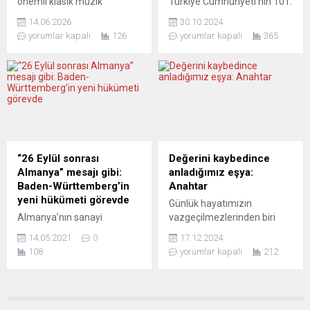
önemli klasik müzik
Türkiye Cumhuriyeti’nin 101.
sanatçılarından, uluslararası
kuruluş yılı, Nürnberg
14.06.2026
30.10.2024
alanda büyük saygınlığa
Başkonsolosu Fatma Taşan
yorumlar kapalı
126
yorumlar kapalı
365
sahip piyanist Gülsin Onay,
Cebeci’nin ev sahipliğinde
Almanya’nın Esslingen
Meistersingerhalle’de
kentinde müzikseverlerle
düzenlenen coşkulu bir
buluşacak. Türkiye
resepsiyonla kutlandı.
Cumhuriyeti Stuttgart
Tören, saygı duruşu ve
Başkonsolosluğu ile
Türkiye ile Almanya milli
Almanya Türk Toplumu
marşlarının okunmasıyla
Esslingen iş birliğinde
başladı. Ardından
düzenlenen yaz konserinde,
Cumhurbaşkanı Erdoğan’ın
“26 Eylül sonrası
Değerini kaybedince
dünyaca tanınan piyanist
kutlama mesajı dinlendi.
Almanya” mesajı gibi:
anladığımız eşya:
Gülsin Onay sahne alacak.
Resepsiyona Bavyera
Baden-Württemberg’in
Anahtar
Klasik müzik dünyasının
Eyaleti İçişleri, Spor ve
yeni hükümeti görevde
Günlük hayatımızın
seçkin isimleri arasında
Entegrasyon Bakanı
Almanya’nın sanayi
vazgeçilmezlerinden biri
gösterilen sanatçı, 23...
Joachim Hermann, Orta
merkezlerinden Baden-
olan anahtar, çoğu zaman
Frankonya Emniyet Müdürü
14.05.2021
0
17.12.2024
Württemberg (BaWü)
önemsenmez. Ancak
Adolf...
108
yorumlar kapalı
212
eyaletinde ikinci dönem
kaybolduğunda veya
iktidara gelen
olmadığında, hayatımızdaki
Birlik’90/Yeşiller ve
kritik rolünü fark ederiz.
Hıristiyan Demokrat Birlik
Almanya’da çilingirlik