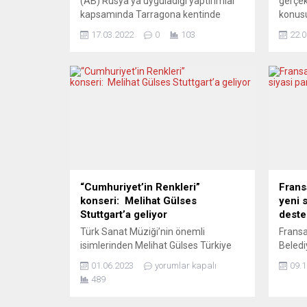
(AB) Rusya’ya uyguladığı yaptırımlar
gerçek
kapsamında Tarragona kentinde
konusu
bulunan ve Rus oligarklardan birine ait
sağlay
17.03.2022
0
103
22.0
olduğu belirtilen bir yata daha el
İngilt
koyduğunu açıkladı. Ulaştırma
Britan
Bakanlığı, Tarragona’da bugünkü
grupla
olayla birlikte son 3 günde İspanya’da
öncülü
el konulan Rus oligarklara ait yatların
şartsı
sayısının 3’e çıktığını duyurdu.
oluştu
Bakanlıktan yapılan açıklamada,
Paris
Kayman...
işlevs
zaten..
“Cumhuriyet’in Renkleri”
Frans
konseri: Melihat Gülses
yeni 
Stuttgart’a geliyor
deste
Türk Sanat Müziği’nin önemli
Fransa
isimlerinden Melihat Gülses Türkiye
Beledi
Cumhuriyeti’nin kuruluşunun 100. yılı
yeni s
01.06.2023
yorumlar kapalı
09.1
dolayısıyla Stuttgart’ta bir konser
Philip
489
vermeye hazırlanıyor. “Cumhuriyet’in
düzenl
Renkleri” adını taşıyan konser 25
açıkla