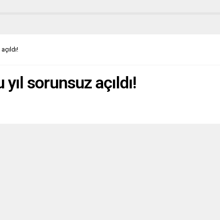
u partinin ismini “Ufuklar”
unu söyledi. Yeni partinin
nü 11 Ekim’de ilgili makamlara
ğını ifade eden Philippe, “Siyasi
im, 2022’de (cumhurbaşkanı
açıldı!
inde) Cumhurbaşkanı
uel...
 yıl sorunsuz açıldı!