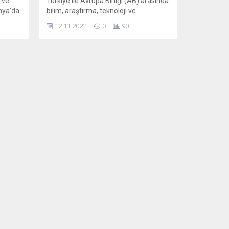
 ve
Türkiye ile Avrupa Birliği (AB) arasında
nya’da
bilim, araştırma, teknoloji ve
eyi
inovasyon konulu ilk yüksek düzeyli
12.11.2022
0
90
ı
diyalog toplantısı Brüksel’de
yle
gerçekleştirilecek. AB Komisyonu, 15
tal
Kasım’da Brüksel’de, bilim, araştırma,
 ağır
teknoloji ve inovasyon konularında
da
Türkiye – AB Üst Düzey Diyalog
toplantısı yapılacağını açıkladı.
Açıklamada, AB Komisyonu binasında
yapılacak toplantı sonrasında Sanayi
ve Teknoloji Bakanı...