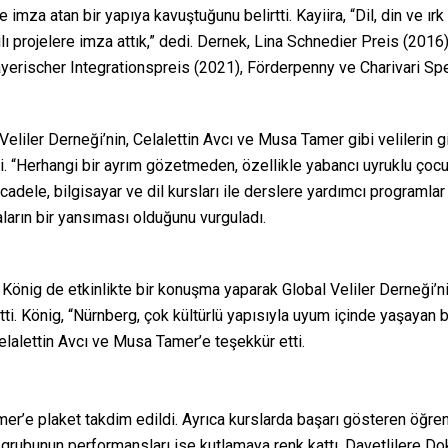
 imza atan bir yapıya kavuştuğunu belirtti. Kayiira, “Dil, din ve 
ılı projelere imza attık,” dedi. Dernek, Lina Schnedier Preis (201
Bayerischer Integrationspreis (2021), Förderpenny ve Charivari Sp
iler Derneği’nin, Celalettin Avcı ve Musa Tamer gibi velilerin gi
i. “Herhangi bir ayrım gözetmeden, özellikle yabancı uyruklu çocu
cadele, bilgisayar ve dil kursları ile derslere yardımcı programla
aların bir yansıması olduğunu vurguladı.
nig de etkinlikte bir konuşma yaparak Global Veliler Derneği’nin
etti. König, “Nürnberg, çok kültürlü yapısıyla uyum içinde yaşayan 
alettin Avcı ve Musa Tamer’e teşekkür etti.
mer’e plaket takdim edildi. Ayrıca kurslarda başarı gösteren öğren
rubunun performansları ise kutlamaya renk kattı. Davetlilere Dok