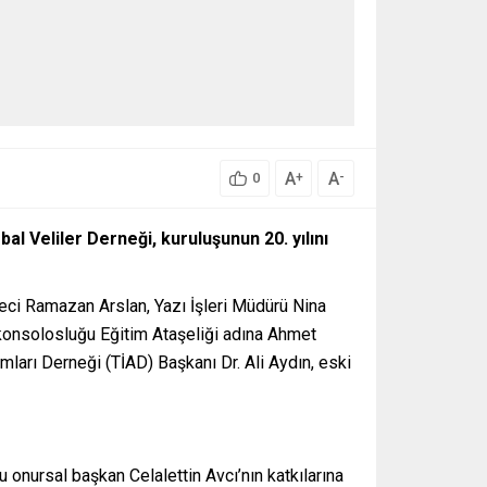
A
A
+
-
0
l Veliler Derneği, kuruluşunun 20. yılını
ci Ramazan Arslan, Yazı İşleri Müdürü Nina
konsolosluğu Eğitim Ataşeliği adına Ahmet
ları Derneği (TİAD) Başkanı Dr. Ali Aydın, eski
 onursal başkan Celalettin Avcı’nın katkılarına