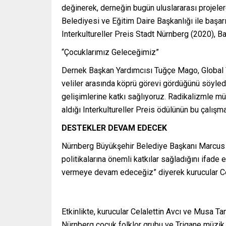
değinerek, derneğin bugün uluslararası projelere
Belediyesi ve Eğitim Daire Başkanlığı ile başar
Interkultureller Preis Stadt Nürnberg (2020), 
“Çocuklarımız Geleceğimiz”
Dernek Başkan Yardımcısı Tuğçe Mago, Global Vel
veliler arasında köprü görevi gördüğünü söyled
gelişimlerine katkı sağlıyoruz. Radikalizmle mü
aldığı Interkultureller Preis ödülünün bu çalışm
DESTEKLER DEVAM EDECEK
Nürnberg Büyükşehir Belediye Başkanı Marcus Kö
politikalarına önemli katkılar sağladığını ifade 
vermeye devam edeceğiz” diyerek kurucular Cel
Etkinlikte, kurucular Celalettin Avcı ve Musa Ta
Nürnberg çocuk folklor grubu ve Trigane müzik g