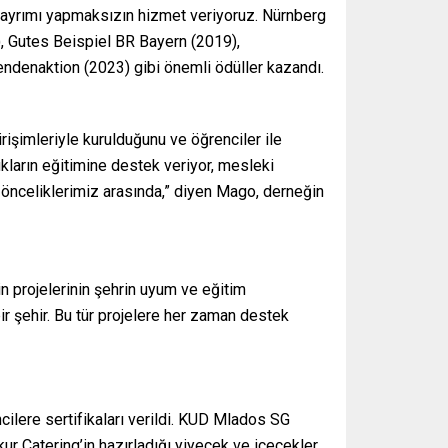
ırk ayrımı yapmaksızın hizmet veriyoruz. Nürnberg
6), Gutes Beispiel BR Bayern (2019),
endenaktion (2023) gibi önemli ödüller kazandı.
rişimleriyle kurulduğunu ve öğrenciler ile
kların eğitimine destek veriyor, mesleki
r önceliklerimiz arasında,” diyen Mago, derneğin
 projelerinin şehrin uyum ve eğitim
bir şehir. Bu tür projelere her zaman destek
cilere sertifikaları verildi. KUD Mlados SG
ur Catering’in hazırladığı yiyecek ve içecekler