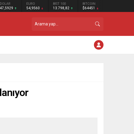
DOLAR
EURO
BIST 100
BITCOIN
47,5929
54,9560
13.798,82
$64451
açlanıyor