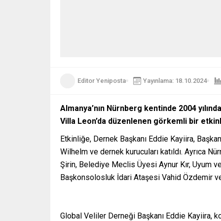
Editor Yeniposta
Yayınlama: 18.10.2024
Almanya’nın Nürnberg kentinde 2004 yılında k
Villa Leon’da düzenlenen görkemli bir etkinl
Etkinliğe, Dernek Başkanı Eddie Kayiira, Baş
Wilhelm ve dernek kurucuları katıldı. Ayrıca 
Şirin, Belediye Meclis Üyesi Aynur Kır, Uyum v
Başkonsolosluk İdari Ataşesi Vahid Özdemir ve 
Global Veliler Derneği Başkanı Eddie Kayiira, k