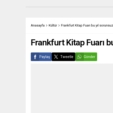
Haziran 2023 pazar günü kentinden
kurduğ
en seçkin merkezlerinden kültür ve
koyduğ
kongre sarayı Liederhalle ‘deki
tüzüğü
Silchersaal salonlarında
sunaca
gerçekleşecek. Konserin geliri ÇYDD
hedef
Anasayfa
Kültür
Frankfurt Kitap Fuarı bu yıl sorunsuz 
Baden-Württemberg’in “Depremden
seçim
Etkilenen Öğrencilere Burs”
Emman
kampanyasına...
Frankfurt Kitap Fuarı bu
Paylaş
Tweetle
Gönder