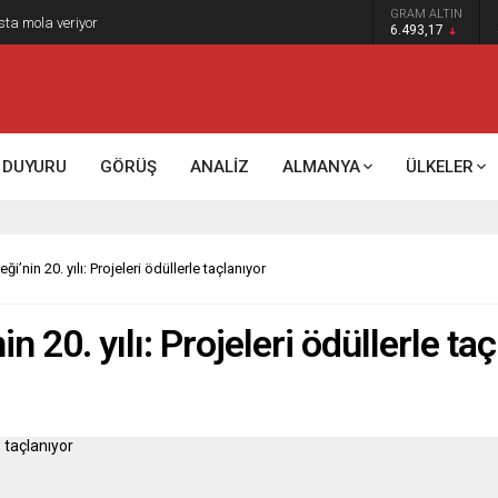
GRAM ALTIN
k kontrol mü, kolonializm mi?
6.493,17
DUYURU
GÖRÜŞ
ANALİZ
ALMANYA
ÜLKELER
ği’nin 20. yılı: Projeleri ödüllerle taçlanıyor
in 20. yılı: Projeleri ödüllerle t