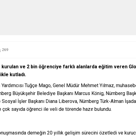
269
urulan ve 2 bin öğrenciye farklı alanlarda eğitim veren Globa
ikle kutladı.
kan Yardımcısı Tuğçe Mago, Genel Müdür Mehmet Yılmaz, muhasebe
Nürnberg Büyükşehir Belediye Başkanı Marcus König, Nürnberg Baş
e Sosyal İşler Başkanı Diana Liberova, Nürnberg Türk-Alman İşadam
çok sayıda öğrenci ile veli de törende hazır bulundu.
onuşmasında derneğin 20 yıllık gelişim sürecini özetledi ve kurucu