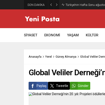
SON DAKİKA
Gazze’nin geleceği: Teknokrati
SİYASET
EKONOMİ
YAŞAM
KÜLTÜR
Anasayfa
Yerel
Güney Almanya
Global Veliler Derne
Global Veliler Derneği’n
Paylaş
Tweetle
Gönder