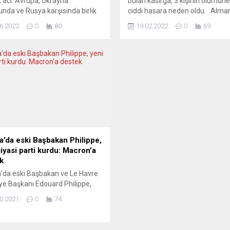
 acı: Avrupa, Ukrayna
bulan kasırga, 3 kişinin ölümüne
nda ve Rusya karşısında birlik
ciddi hasara neden oldu. Alma
amıyor. Hatta eski AB üyesi
“Zeynep” adı verilen kasırga, ülk
6.2022
0
80
19.02.2022
0
69
ere (daha doğrusu Büyük
etkisi altına alırken 3 kişi hayatın
ya) AB’ye alternatif bir
kaybetti. Şiddetli kasırga nedeni
şmaya gidiyor. Boris Johnson’ın
ağaçlar devrildi, tren seferleri ip
ğünü yapmaya çalıştığı, kayıtsız
edildi ve bazı evlerin çatılarında
z Amerikancı devletlerin
hasar meydana geldi. Çok sayı
racağı bu yeni grubun, Berlin-
araç,...
-Roma üçgenini
izleştirmesi isteniyor. Ancak AB
.
a’da eski Başbakan Philippe,
siyasi parti kurdu: Macron’a
k
’da eski Başbakan ve Le Havre
ye Başkanı Edouard Philippe,
iyasi parti kurduğunu açıkladı.
0.2021
0
74
pe, Le Havre kentinde
enen kongrede yaptığı
mada, geleceği öngörmek için