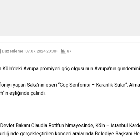
Düzenleme: 07.07.2024 20:30
87
n Köln’deki Avrupa prömiyeri göç olgusunun Avrupa’nın gündemin
foniyi yapan Saka’nın eseri “Göç Senfonisi – Karanlık Sular“, Alm
h“in eşliğinde çalındı.
Devlet Bakanı Claudia Roth’un himayesinde, Köln – İstanbul Kard
rliğinde gerçekleştirilen konseri aralarında Belediye Başkanı Hen