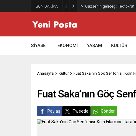
SON DAKİKA
Gazze’nin geleceği: Teknokrati
SİYASET
EKONOMİ
YAŞAM
KÜLTÜR
Anasayfa
Kültür
Fuat Saka’nın Göç Senfonisi: Köln Fi
Fuat Saka’nın Göç Senfo
Paylaş
Tweetle
Gönder