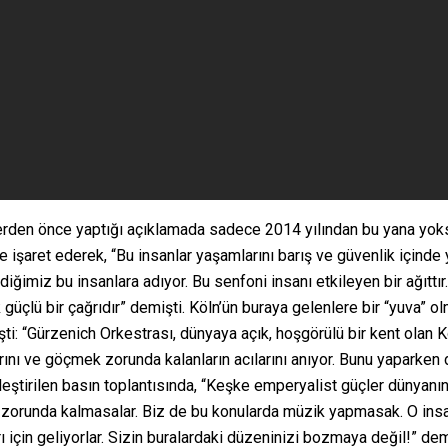
rden önce yaptığı açıklamada sadece 2014 yılından bu yana yoksu
e işaret ederek, “Bu insanlar yaşamlarını barış ve güvenlik içinde 
diğimiz bu insanlara adıyor. Bu senfoni insanı etkileyen bir ağıt
lü bir çağrıdır” demişti. Köln’ün buraya gelenlere bir “yuva” olm
ti: “Gürzenich Orkestrası, dünyaya açık, hoşgörülü bir kent olan K
nı ve göçmek zorunda kalanların acılarını anıyor. Bunu yaparken d
tirilen basın toplantısında, “Keşke emperyalist güçler dünyanın 
k zorunda kalmasalar. Biz de bu konularda müzik yapmasak. O insan
ı için geliyorlar. Sizin buralardaki düzeninizi bozmaya değil!” dem