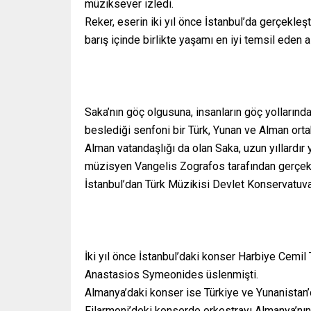
müziksever izledi.
Reker, eserin iki yıl önce İstanbul’da gerçekleş
barış içinde birlikte yaşamı en iyi temsil eden 
Saka’nın göç olgusuna, insanların göç yollarında
beslediği senfoni bir Türk, Yunan ve Alman orta
Alman vatandaşlığı da olan Saka, uzun yıllardır
müzisyen Vangelis Zografos tarafından gerçekleş
İstanbul’dan Türk Müzikisi Devlet Konservatuvarı
İki yıl önce İstanbul’daki konser Harbiye Cemil
Anastasios Symeonides üslenmişti.
Almanya’daki konser ise Türkiye ve Yunanistan’da
Filarmoni’deki konserde orkestrayı Almanya’nın