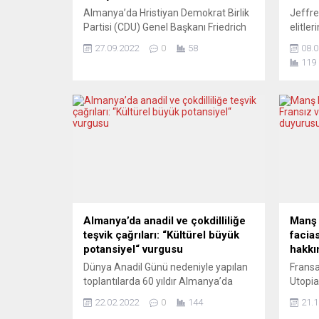
Almanya’da Hristiyan Demokrat Birlik
Jeffre
Partisi (CDU) Genel Başkanı Friedrich
elitler
Merz’in savaştan kaçarak Almanya’ya
ederke
27.09.2022
0
58
08.0
sığınan ve burada sosyal yardım alan
merkez
119
Ukraynalı mültecilere yönelik “sosyal
Yıllard
turizm” suçlaması tartışmalara neden
şantaj 
oldu. Friedrich Merz, Bild gazetesinin
istihba
televizyon kanalına (Bild-TV) yaptığı
sardı?
açıklamada, Ukraynalı mültecilerin
YouTu
temel güvenlik yasaları kapsamında
Yakası
sosyal yardım almalarına ilişkin Alman
gazete
hükümetinin ilkbaharda...
masaya
Almanya’da anadil ve çokdilliliğe
Manş 
teşvik çağrıları: “Kültürel büyük
facias
potansiyel“ vurgusu
hakkı
Dünya Anadil Günü nedeniyle yapılan
Frans
toplantılarda 60 yıldır Almanya’da
Utopia
yaşayan Türkiye kökenliler de
düzens
22.02.2022
0
144
21.1
unutulmadı. Federal Almanya’nın
kaybett