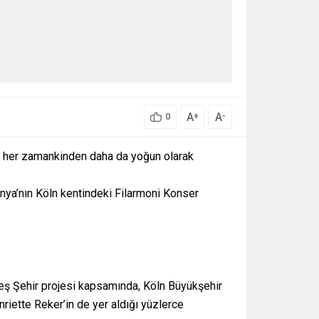
A
A
+
-
0
i her zamankinden daha da yoğun olarak
anya’nın Köln kentindeki Filarmoni Konser
eş Şehir projesi kapsamında, Köln Büyükşehir
riette Reker’in de yer aldığı yüzlerce