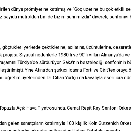
tirilen dünya prömiyerine katılmış ve “Göç üzerine bu çok etkili se
az sayıda metrolden biri de bizim şehrimizdir“ diyerek, senfoniyi 
, göçtükleri yerlerde çektiklerine, acılarına, üzüntülerine, cesaret
k projesi. Siyasal nedenlerle 1980’li ve 90’lı yılları Almanya’da 
 yaşamını Türkiye’de sürdürüyor. Saka’nın bestelediği senfoninin b
tirilmişti. Yine Atina’dan şarkıcı Ioanna Forti ve Girit’ten oray
 öğretim üyelerinden Dr. Cihan Yurtçu da kavalıyla eseri icra eden
 Topuzlu Açık Hava Tiyatrosu’nda, Cemal Reşit Rey Senfoni Orkestr
n gelen sanatçıların katılımıyla 103 kişilik Köln Gürzenich Orkest
 en genç kadın orkestra şeflerinden Ustina Dubitsky yönetti.