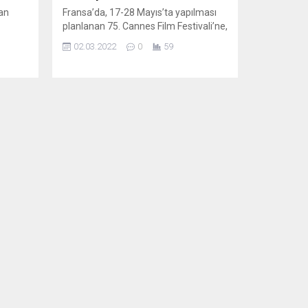
an
Fransa’da, 17-28 Mayıs’ta yapılması
planlanan 75. Cannes Film Festivali’ne,
ülkenin
Rusya-Ukrayna savaşı nedeniyle
02.03.2022
0
59
ılığa
Moskova’dan resmi delegasyonun
şinin
kabul edilmeyeceği bildirildi. Sinema
dünyasının en önemli etkinliklerinden
re
biri olarak gösterilen festivalin
organizatörleri yaptıkları yazılı
ki
açıklamada, Ukrayna halkını
desteklediklerini ve Rusya’yı
kınadıklarını belirtti. Açıklamada,
r...
savaşın Ukrayna halkını memnun
edecek şartlarda bitmemesi halinde
Rusya’dan resmi...