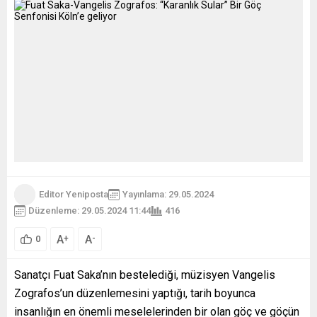
Editor Yeniposta
Yayınlama: 29.05.2024
Düzenleme: 29.05.2024 11:44
416
A
A
+
-
0
Sanatçı Fuat Saka’nın bestelediği, müzisyen Vangelis
Zografos’un düzenlemesini yaptığı, tarih boyunca
insanlığın en önemli meselelerinden bir olan göç ve göçün