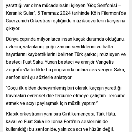
yarattığı var olma mücadelesini işleyen “Göç Senfonisi –
Karanlık Sular”, 5 Temmuz 2024 tarihinde Köln Filarmoni’de
Guerzenich Orkestrası eşliğinde müzikseverlerin karşısına
çıkıyor.
Dünya çapında milyonlarca insan kaçak durumda olduğunu,
evlerini, vatanlarını, çoğu zaman sevdiklerini ve hatta
hayatlarını kaybettiklerini belirten Türk şarkıcı, müzisyen ve
besteci Fuat Saka, Yunan besteci ve aranjör Vangelis
Zografos’la birlikte bu programda onlara ses veriyor. Saka,
senfonisini şu sözlerle anlatıyor:
“Göçü ilk elden deneyimlemiş biri olarak, kaçışın yarattığı
travmaları evrensel dile tercüme etmeye çalıştım. Tercüme
etmek ve acıyı paylaşmak için müzik yaptım.”
Klasik orkestranın yanı sıra Girit kemençesi, Türk flütü,
kaval ve Fuat Saka ile Ionna Forti’nin seslerinin de
kullanıldığı bu senfonide, yalnızca acı ve hüzün değil,