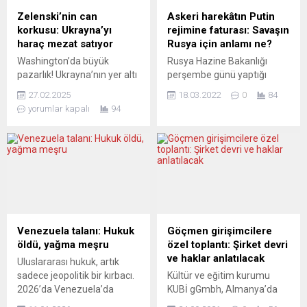
Zelenski’nin can
Askeri harekâtın Putin
korkusu: Ukrayna’yı
rejimine faturası: Savaşın
haraç mezat satıyor
Rusya için anlamı ne?
Washington’da büyük
Rusya Hazine Bakanlığı
pazarlık! Ukrayna’nın yer altı
perşembe günü yaptığı
zenginlikleri el mi
açıklamada, Rusya’nın dolar
27.02.2025
18.03.2022
0
84
değiştiriyor? Trump,
tahvilleri için 117 milyon
yorumlar kapalı
94
Ukrayna’nın zengin yer altı
dolarlık faiz ödemesi
kaynaklarını pazarlık
yaptığını duyurdu.
masasına koydu! Nadir
Moskova’nın yaptırımlar
toprak metallerinden lityum,
karşısında anlaşmadan
titanyum ve uranyuma
doğan sorumluluğunu
kadar kritik mineralleri
yerine getirip
barındıran Ukrayna, Batı’nın
getiremeyeceği son ana
gözünü diktiği bir hazineye
kadar belirsizliğini
dönüştü. Zelenskiy’nin
koruyordu. Yorumcular,
Venezuela talanı: Hukuk
Göçmen girişimcilere
Washington ziyaretinde bu
Rusya’nın temerrüde düşme
öldü, yağma meşru
özel toplantı: Şirket devri
kaynakların nasıl
olasılığını ve ülkeyi hâlâ bir
ve haklar anlatılacak
Uluslararası hukuk, artık
paylaşılacağı konuşulacak.
arada tutmaya devam eden
sadece jeopolitik bir kırbacı.
Kültür ve eğitim kurumu
Ukrayna’nın madencilik
şeyin ne olduğunu
2026’da Venezuela’da
KUBİ gGmbh, Almanya’da
altyapısı yetersiz, ticari...
tartışıyor....
sahnelenen operasyon
orta veya küçük bir işletme