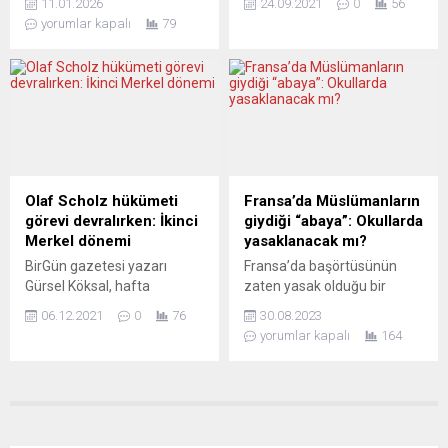
11.01.2026
24.09.2021
0
56
bunun en vahşi kanıtı: Bir
satın almak isteyen göçmen
yorumlar kapalı
79
devlet başkanı kaçırılıyor,
girişimciler için bilgilendirme
yargı önüne çıkarılıyor ve
toplantısı düzenliyor.
ülkesinin petrolü, henüz o
Toplantıda şirket devrinin
cezaevindeyken, piyasa
hangi avantajları var, şirket
fiyatı denilerek yeni sahibine
devri nasıl yapılır, göçmenler
teslim ediliyor. Senaryo
yasası, devirlerde ortaklık
tanıdık; 2013 Irak’ta kitle
hakları gibi konular
imha silahlarıydı, bugün
irdelenecek. Federal
uyuşturucu. Ödül ise hep
Almanya’da binlerce
Olaf Scholz hükümeti
Fransa’da Müslümanların
aynı: Petrol. Ancak...
işveren, şirketini
görevi devralırken: İkinci
giydiği “abaya”: Okullarda
devredeceği girişimci arıyor.
Merkel dönemi
yasaklanacak mı?
Bu, yeni iş...
BirGün gazetesi yazarı
Fransa’da başörtüsünün
Gürsel Köksal, hafta
zaten yasak olduğu bir
ortasında yemin ederek
ortamda, yeni Eğitim Bakanı
06.12.2021
0
76
30.08.2023
başbakanlığı üstlenecek
Gabriel Attal’ın abayayı
yorumlar kapalı
164
olan Olaf Scholz’un iyi
yasaklama planları
bilindiğini yazdı: “Siyasi
gündemde. Fransa’daki sıkı
yaşamına radikal bir sosyal
laikliğe atıfta bulunan Attal,
demokrat olarak başladığı,
topuklara kadar inen
lise ve üniversite yıllarında
kıyafetler giymeyi “dini bir
Marksizme yakın olduğu,
jest” olarak değerlendirdi. Bu