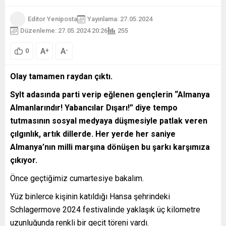
Editor Yeniposta
Yayınlama: 27.05.2024
Düzenleme: 27.05.2024 20:26
255
A
A
+
-
0
Olay tamamen raydan çıktı.
Sylt adasında parti verip eğlenen gençlerin “Almanya
Almanlarındır! Yabancılar Dışarı!” diye tempo
tutmasının sosyal medyaya düşmesiyle patlak veren
çılgınlık, artık dillerde. Her yerde her saniye
Almanya’nın milli marşına dönüşen bu şarkı karşımıza
çıkıyor.
Önce geçtiğimiz cumartesiye bakalım.
Yüz binlerce kişinin katıldığı Hansa şehrindeki
Schlagermove 2024 festivalinde yaklaşık üç kilometre
uzunluğunda renkli bir geçit töreni vardı.