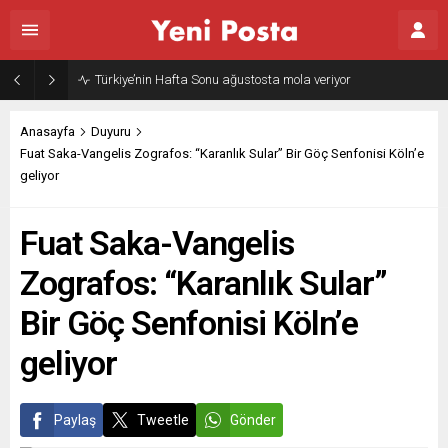
Türkiye’nin Hafta Sonu ağustosta mola veriyor
Anasayfa
Duyuru
Fuat Saka-Vangelis Zografos: “Karanlık Sular” Bir Göç Senfonisi Köln’e
geliyor
Fuat Saka-Vangelis
Zografos: “Karanlık Sular”
Bir Göç Senfonisi Köln’e
geliyor
Paylaş
Tweetle
Gönder