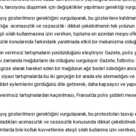
ı, tansiyonu düşürmek için değişiklikler yapılması gerektiği vurgu
ayış gösterilmesi gerektiğini vurgulayarak, bu gösterilere katılma
sızlığa -acımasızlık ve cezasızlık- dikkat çekebilmenin tek yolunun
li silah kullanmasına izin verirken, topluma en azından meşru öfk
sızlık konularında farkındalık yaratmada etkili bir mekanizma oldu
 verimsiz tartışmaların yürütüldüğünü eleştiriyor. Gazete, polis ş
ynı zamanda mağdurların da olduğunu vurguluyor. Gazete, futbolcu
ni göze alarak hareket eden bir mağdurun ağır bedel ödediğini anca
 siyasi tartışmalarda bu iki gerçeğin bir arada ele alınmadığını 
iddet eylemlerini gördüğünü dile getirerek, daha kapsayıcı ve yapı
verimsiz tartışmalardan kaçınılması, Fransa’da polis şiddeti mes
ayış gösterilmesi gerektiğini vurgulayarak, bu protestoları tasv
 algıladıkları acımasızlık ve cezasızlık konusunda dikkat çekebilmek
mlarda bile kolluk kuvvetlerine ateşli silah kullanma izni verirk