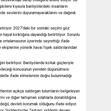
kilere kıyasla banliyölerdeki insanların
dede seslerini duyuramayacaklarını ve dağınık
tiriyor. 2027’deki bir sonraki seçimi göz
ayal kırıklığına dayandığı belirtiliyor. Sorunlu
ke ortalamasının üzerinde seyrettiği ifade
 ekiplerine yönelik havai fişek saldırılarından
ni belirtiyor. Banliyölerde kolluk güçleriyle
anabileceği konusunun yeniden düşünülmesi
ddetle ifade etmelerinin doğru bulunmadığı
lerinin açıkça saldırgan tutumlarını belgeleyen
mi ve diğer tartışmalı silahlarla donatıldığına
k değil, devleti korumak olduğunu ifade ediyor.
liyor. Süddeutsche Zeitung, şiddetin devam