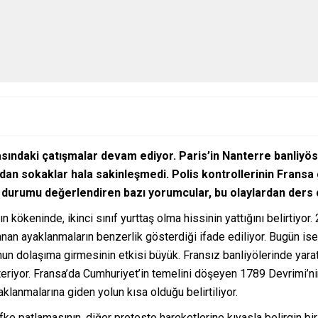
asındaki çatışmalar devam ediyor. Paris’in Nanterre banliyös
dan sokaklar hala sakinleşmedi. Polis kontrollerinin Fransa
durumu değerlendiren bazı yorumcular, bu olaylardan ders ç
 kökeninde, ikinci sınıf yurttaş olma hissinin yattığını belirtiyor
an ayaklanmaların benzerlik gösterdiği ifade ediliyor. Bugün ise 
nun dolaşıma girmesinin etkisi büyük. Fransız banliyölerinde yara
riyor. Fransa’da Cumhuriyet’in temelini döşeyen 1789 Devrimi’n
klanmalarına giden yolun kısa olduğu belirtiliyor.
e patlamasının, diğer protesto hareketlerine kıyasla belirgin bir