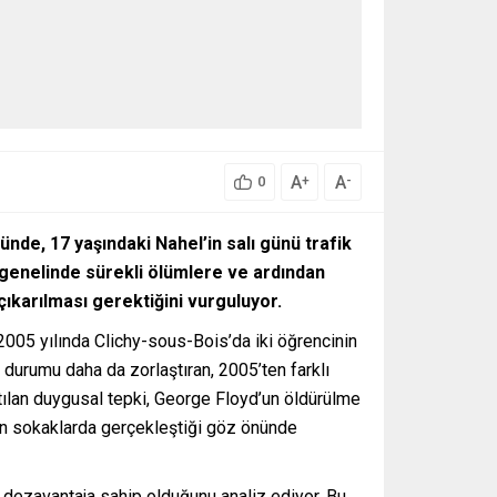
A
A
+
-
0
ünde, 17 yaşındaki Nahel’in salı günü trafik
 genelinde sürekli ölümlere ve ardından
ıkarılması gerektiğini vurguluyor.
. 2005 yılında Clichy-sous-Bois’da iki öğrencinin
durumu daha da zorlaştıran, 2005’ten farklı
tılan duygusal tepki, George Floyd’un öldürülme
in sokaklarda gerçekleştiği göz önünde
 dezavantaja sahip olduğunu analiz ediyor. Bu