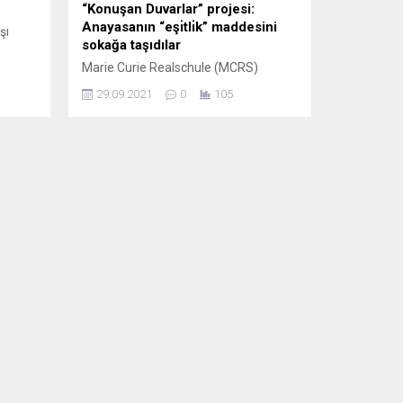
“Konuşan Duvarlar” projesi:
Anayasanın “eşı̇tlı̇k” maddesini
şı
sokağa taşıdılar
Marie Curie Realschule (MCRS)
medi.
öğrencileri, Türk-Alman İş ve Eğitim
29.09.2021
0
105
Enstitüsü’nün (DTI) daveti üzerine bir
anayasa maddesini görselleştirdi.
n uzun
Federal Almanya Anayasası’nın “Yasa
önünde herkes eşittir. Erkek ve kadın
eşit haklara sahiptir. Hiç kimse,
cinsiyeti, kökeni, ırkı, dili, anavatanı,
AVAŞ
dini, inançları ve siyasi görüşü
nedeniyle mağdur edilemez ve hiç
...
kimseye imtiyaz tanınamaz....