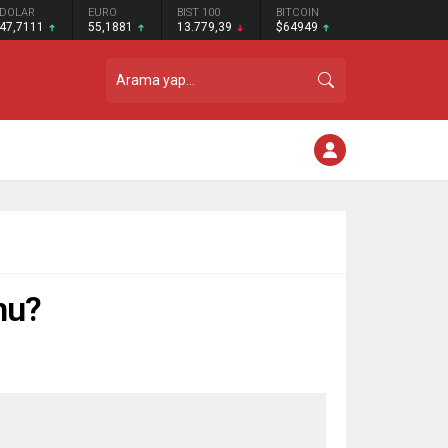
DOLAR
EURO
BIST 100
BITCOIN
47,7111
55,1881
13.779,39
$64949
mu?