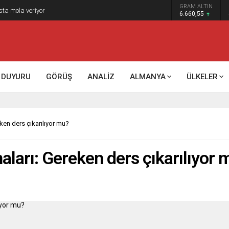
GRAM ALTIN
k kontrol mü, kolonializm mi?
6.660,55
DUYURU
GÖRÜŞ
ANALİZ
ALMANYA
ÜLKELER
ken ders çıkarılıyor mu?
aları: Gereken ders çıkarılıyor 