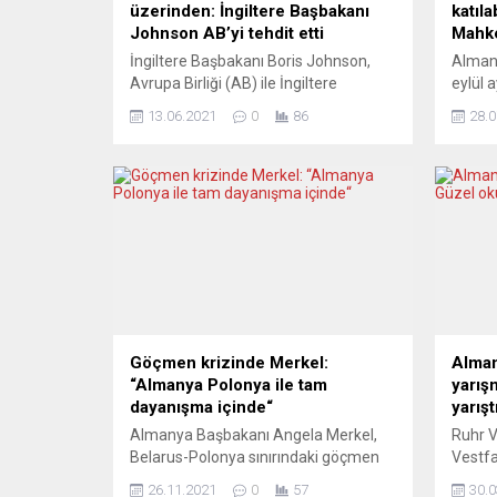
üzerinden: İngiltere Başbakanı
katıl
Johnson AB’yi tehdit etti
Mahke
İngiltere Başbakanı Boris Johnson,
Alman 
Avrupa Birliği (AB) ile İngiltere
eylül 
arasında soruna yol açan Brexit
katıla
13.06.2021
0
86
28.0
Anlaşması’nın parçası olan Kuzey
Seçim 
İrlanda Protokolü üzerinden AB’yi
Anaya
uyararak, ülkesinin toprak
edildi.
bütünlüğünü korumak için ne
sandık
gerekiyorsa yapacağını belirtti. Boris
çıkabi
Johnson, İngiltere’nin ev sahipliğinde
Mahke
düzenlenen G7 Zirvesi kapsamında
Komüni
Avrupalı liderlerle yaptığı görüşmenin
Eylül’
ardından Sky News’e konuştu. AB...
önünde
bulunma
Göçmen krizinde Merkel:
Alman
“Almanya Polonya ile tam
yarış
dayanışma içinde“
yarışt
Almanya Başbakanı Angela Merkel,
Ruhr Ve
Belarus-Polonya sınırındaki göçmen
Vestfa
krizinde ilerleme sağlanmaması
Derneğ
26.11.2021
0
57
30.0