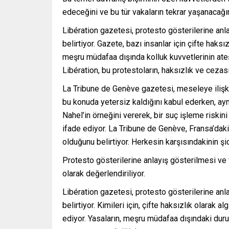
edeceğini ve bu tür vakaların tekrar yaşanacağın
Libération gazetesi, protesto gösterilerine anl
belirtiyor. Gazete, bazı insanlar için çifte hak
meşru müdafaa dışında kolluk kuvvetlerinin ateş
Libération, bu protestoların, haksızlık ve ceza
La Tribune de Genève gazetesi, meseleye ilişkin
bu konuda yetersiz kaldığını kabul ederken, a
Nahel’in örneğini vererek, bir suç işleme riski
ifade ediyor. La Tribune de Genève, Fransa’daki
olduğunu belirtiyor. Herkesin karşısındakinin ş
Protesto gösterilerine anlayış gösterilmesi ve 
olarak değerlendiriliyor.
Libération gazetesi, protesto gösterilerine anl
belirtiyor. Kimileri için, çifte haksızlık olarak
ediyor. Yasaların, meşru müdafaa dışındaki duru