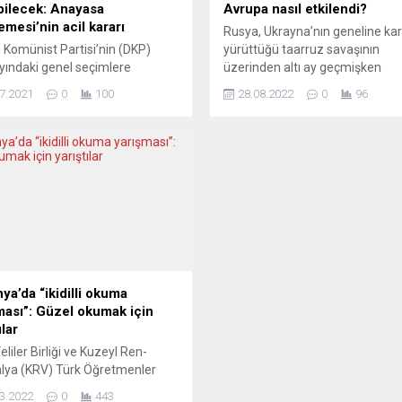
abilecek: Anayasa
Avrupa nasıl etkilendi?
mesi’nin acil kararı
Rusya, Ukrayna’nın geneline kar
Komünist Partisi’nin (DKP)
yürüttüğü taarruz savaşının
ayındaki genel seçimlere
üzerinden altı ay geçmişken
mayacağını bildiren Federal
hedeflerinin hiçbirinden vazgeç
7.2021
0
100
28.08.2022
0
96
Komisyonu’nun kararı, Federal
Görünen o ki AB, ilk şokun ve
sa Mahkemesi tarafından iptal
devamında gelen yaptırımlar ile
 3 bin üyeli 53 yaşındaki parti
dayanışma vaatlerinin ardında
ta seçmen karşısına
sürecek bir savaşa hazırlanıyor.
lecek. Federal Anayasa
Yorumcular, savaşın Avrupa
mesi, 1968’de kurulan Alman
toplumları üzerindeki etkisini de
st Partisi’nin (DKP) 26
irdeliyor. WPROST (Polonya) S
deki genel seçimlere katılmasının
HERKESİ CANAVARLAŞTIRIYOR
 hukuki bir engel
Fantastik edebiyat yazarı Łukasz
dığını bildirdi....
ya’da “ikidilli okuma
ması”: Güzel okumak için
ılar
liler Birliği ve Kuzeyl Ren-
lya (KRV) Türk Öğretmenler
i ortaklaşa düzenledikleri
3.2022
0
443