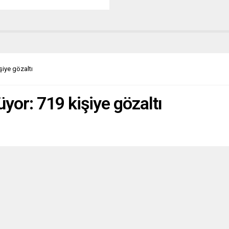
ve 4’üncü sınıflar arası “İki Dilli
 Yarışmasına” 10 değişik
en, 25 ilkokuldan toplam 35
 katıldı. T.C. Essen
nsolosluğundan Eğitim Ataşesi
r. Mehmet Fikret Arargüç ile
lilik konusunda örnek çalışmalar
şiye gözaltı
Essen’deki Maria Kunigunda
u...
yor: 719 kişiye gözaltı