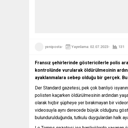
yeniposta
Yayınlama: 02.07.2023
131
Fransız şehirlerinde göstericilerle polis ar
kontrolünde vurularak öldürülmesinin ardın
ayaklanmalara sebep olduğu bir gerçek. Bu 
Der Standard gazetesi, pek çok banliyö isyanının
polisten kaçarken öldürülmesinin ardından yaşan
olarak hiçbir şüpheye yer bırakmayan bir video
videosuyla aynı derecede büyük olduğunu göste
bulundurulduğunda, tutkulu duygulardan halk aya
Le Temps gazetesi ise banliyölerde yaşanan öfk