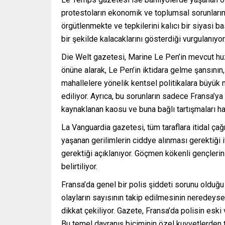
protestoların ekonomik ve toplumsal sorunların 
örgütlenmekte ve tepkilerini kalıcı bir siyasi 
bir şekilde kalacaklarını gösterdiği vurgulanıyor
Die Welt gazetesi, Marine Le Pen’in mevcut huz
önüne alarak, Le Pen’in iktidara gelme şansının
mahallelere yönelik kentsel politikalara büyük m
ediliyor. Ayrıca, bu sorunların sadece Fransa’ya
kaynaklanan kaosu ve buna bağlı tartışmaları hat
La Vanguardia gazetesi, tüm taraflara itidal çağr
yaşanan gerilimlerin ciddye alınması gerektiği 
gerektiği açıklanıyor. Göçmen kökenli gençleri
belirtiliyor.
Fransa’da genel bir polis şiddeti sorunu olduğ
olayların sayısının takip edilmesinin neredeyse i
dikkat çekiliyor. Gazete, Fransa’da polisin eski 
Bu temel davranış biçiminin özel kuvvetlerden t