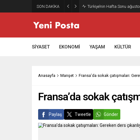
SON DAKİKA
Gazze’nin geleceği: Teknokrati
SİYASET
EKONOMİ
YAŞAM
KÜLTÜR
Anasayfa
Manşet
Fransa’da sokak çatışmaları: Gere
Fransa’da sokak çatışm
Paylaş
Tweetle
Gönder