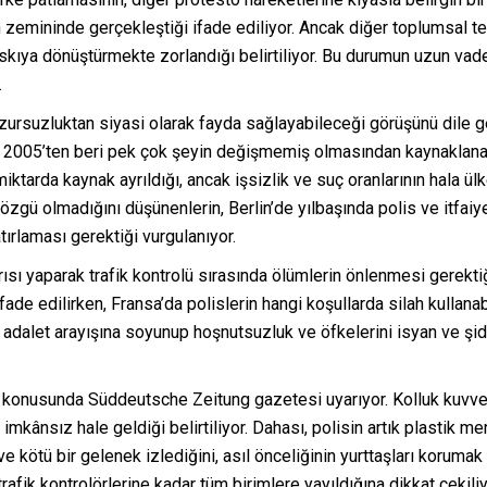
zemininde gerçekleştiği ifade ediliyor. Ancak diğer toplumsal tep
baskıya dönüştürmekte zorlandığı belirtiliyor. Bu durumun uzun va
.
ursuzluktan siyasi olarak fayda sağlayabileceği görüşünü dile ge
, 2005’ten beri pek çok şeyin değişmemiş olmasından kaynaklanan h
iktarda kaynak ayrıldığı, ancak işsizlik ve suç oranlarının hala ül
 özgü olmadığını düşünenlerin, Berlin’de yılbaşında polis ve itfaiye
ırlaması gerektiği vurgulanıyor.
ısı yaparak trafik kontrolü sırasında ölümlerin önlenmesi gerektiği
ifade edilirken, Fransa’da polislerin hangi koşullarda silah kull
n adalet arayışına soyunup hoşnutsuzluk ve öfkelerini isyan ve şi
u konusunda Süddeutsche Zeitung gazetesi uyarıyor. Kolluk kuvvet
mkânsız hale geldiği belirtiliyor. Dahası, polisin artık plastik mer
ve kötü bir gelenek izlediğini, asıl önceliğinin yurttaşları koruma
rafik kontrolörlerine kadar tüm birimlere yayıldığına dikkat çeki