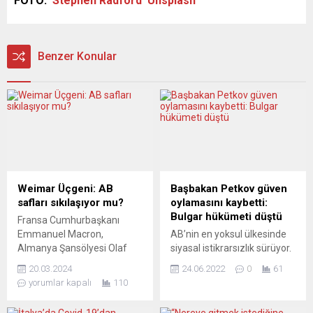
FOTO:
Stephen Radford
Unsplash
Benzer Konular
Weimar Üçgeni: AB
Başbakan Petkov güven
safları sıkılaşıyor mu?
oylamasını kaybetti:
Bulgar hükümeti düştü
Fransa Cumhurbaşkanı
Emmanuel Macron,
AB’nin en yoksul ülkesinde
Almanya Şansölyesi Olaf
siyasal istikrarsızlık sürüyor.
Scholz ve Polonya
Sofya’da Başbakan Kiril
20.03.2024
24.06.2022
0
61
Başbakanı Donald Tusk,
Petkov’un daha altı aydır
yorumlar kapalı
110
Berlin’deki bir zirvenin
görevde olan hükümeti,
ardından Ukrayna’ya silah
parlamentoda yapılan