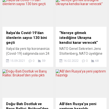
sevkiyatının devam
güven oylamasıyla devrildi.
edeceğini duyurarak birlik
Liberal-sosyalist koalisyon,
gösterisi yaptılar. Avrupa
popülist ITN partisinin
basını, 1991’de Thüringen
koalisyondan çekilmesiyle iki
kentinde gerçekleştirilen
hafta önce parlamentodaki
dışişleri bakanları
çoğunluğunu kaybetmişti.
buluşmasından beri Weimar
Yeniden seçimlere mi
İtalya’da Covid-19’dan
“Nereye gitmek
Üçgeni olarak bilinen bu üçlü
gidilecek yoksa uzun soluklu
ölenlerin sayısı 130 bini
istediğine Ukrayna
formatı umutla karşılıyor. RFI
bir açmaza mı girilecek?
geçti
kendisi karar verecek”
ROMÂNİA Radio France
DNEVNİK (Bulgaristan)
İtalya’da yeni tip koronavirüs
NATO Genel Sekreteri Jens
International...
SİYASETTEKİ KAOS
(Covid-19) salgınında son 24
Stoltenberg, NATO üyeliğine
EKONOMİYİ
saatte 72 kişi hayatını
ilişkin kararın Ukrayna’nın
YAVAŞLATIYOR...
15.09.2021
0
59
16.02.2022
0
68
kaybetti. Sağlık Bakanlığının
kendisine ait olduğunu bir
verilerine göre, ülkede son
kez daha hatırlattı. Jens
24 saatte yapılan 318 bin
Stoltenberg, haftalık “Die
593 testte 4 bin 21 kişiye
Zeit” gazetesine yaptığı
Covid-19 tanısı konuldu.
açıklamada, mevcut krize
Böylece salgının başladığı
rağmen Ukrayna’nın Batı
Şubat 2020’den bu yana
ittifakına katılımına
toplam vaka sayısı 4 milyon
bağlılığını sürdürdüğünü
613 bin 214’e ulaştı. Ülkede...
belirterek, “NATO’nun
Doğu-Batı Dostluk ve
AB’den Rusya’ya yeni
kapıları açık. Nereye gitmek
Barış Rallisi: Brüksel’den
yaptırım hazırlığı