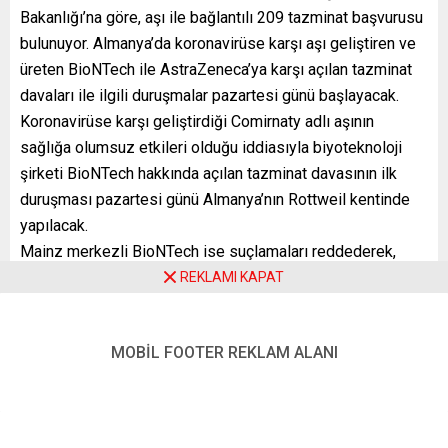
Bakanlığı’na göre, aşı ile bağlantılı 209 tazminat başvurusu
bulunuyor. Almanya’da koronavirüse karşı aşı geliştiren ve
üreten BioNTech ile AstraZeneca’ya karşı açılan tazminat
davaları ile ilgili duruşmalar pazartesi günü başlayacak.
Koronavirüse karşı geliştirdiği Comirnaty adlı aşının
sağlığa olumsuz etkileri olduğu iddiasıyla biyoteknoloji
şirketi BioNTech hakkında açılan tazminat davasının ilk
duruşması pazartesi günü Almanya’nın Rottweil kentinde
yapılacak.
Mainz merkezli BioNTech ise suçlamaları reddederek,
davacının iddialarının asılsız olduğunu savunuyor.
REKLAMI KAPAT
Bamberg’deki Bavyera Eyalet Yüksek Mahkemesi’nde ise
AstraZeneca’ya karşı açılan davanın temyiz duruşması
MOBİL FOOTER REKLAM ALANI
yapılacak.
YENİ POSTA – BERLİN
FOTO:
Ed Us
Unsplash