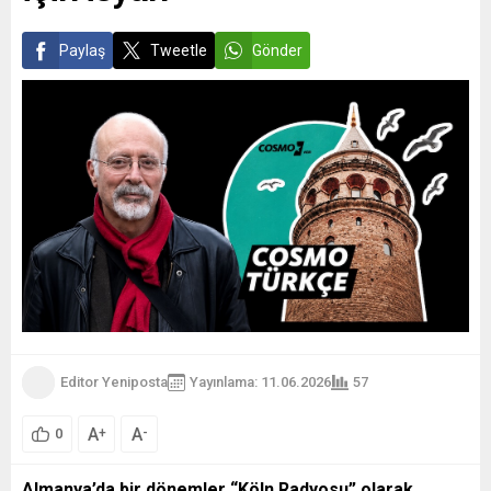
üniversite kampüslerinde ve
sokaklarda...
Paylaş
Tweetle
Gönder
Editor Yeniposta
Yayınlama: 11.06.2026
57
A
A
+
-
0
Almanya’da bir dönemler “Köln Radyosu” olarak