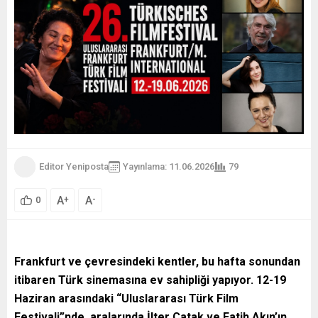
Editor Yeniposta
Yayınlama: 11.06.2026
79
A
A
+
-
0
Frankfurt ve çevresindeki kentler, bu hafta sonundan
itibaren Türk sinemasına ev sahipliği yapıyor. 12-19
Haziran arasındaki “Uluslararası Türk Film
Festivali”nde, aralarında İlter Çatak ve Fatih Akın’ın