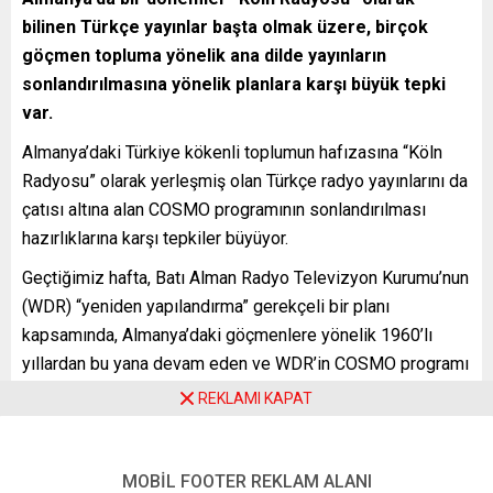
bilinen Türkçe yayınlar başta olmak üzere, birçok
göçmen topluma yönelik ana dilde yayınların
sonlandırılmasına yönelik planlara karşı büyük tepki
var.
Almanya’daki Türkiye kökenli toplumun hafızasına “Köln
Radyosu” olarak yerleşmiş olan Türkçe radyo yayınlarını da
çatısı altına alan COSMO programının sonlandırılması
hazırlıklarına karşı tepkiler büyüyor.
Geçtiğimiz hafta, Batı Alman Radyo Televizyon Kurumu’nun
(WDR) “yeniden yapılandırma” gerekçeli bir planı
kapsamında, Almanya’daki göçmenlere yönelik 1960’lı
yıllardan bu yana devam eden ve WDR’in COSMO programı
çatısı altında yapılan ana dil yayınlarına 1 Nisan 2027’den
REKLAMI KAPAT
itibaren son verileceği ortaya çıkmıştı.
WDR Türkçe servisinde çalışan muhabirler, yaptıkları ortak
MOBİL FOOTER REKLAM ALANI
açıklamayla bu planın “ülkede Almanca’dan başka dilleri