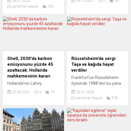
24.07.2023
09.10.2021
0
59
oyların sayılmasının
Türkiye-AB ilişkilerinin
yorumlar kapalı
150
ardından parti, 350
geliştirilmesine yönelik
sandalyeli meclisteki
verdiği destekten
milletvekili sayısını 89’dan
memnuniyet duyduklarını, iki
136’ya yükseltti. Başbakan
ülkenin önünde büyük
Sánchez liderliğindeki
ekonomik fırsatlar
Sosyalistler ise 122
bulunduğunu hatırlattı.
sandalye kazandı. Sağ
Şentop, İtalya’nın önde
popülist Vox 33, sol ittifak
gelen haber ajansları ANSA
Sumar da 31 milletvekili
ve Nova’ya ayrı ayrı röportaj
Shell, 2030’da karbon
Rüsselsheim’da sergi:
çıkardı. Ancak, hiçbir parti
vererek, uluslararası
emisyonunu yüzde 45
Taşa ve kağıda hayat
mutlak çoğunluğa sahip...
gündemdeki konuları
azaltacak: Hollanda
verdiler
değerlendirdi. Türkiye-İtalya
mahkemesinin kararı
Frankfurt’un Rüsselsheim
ilişkilerinde geçen nisanda
Hollanda’nın Lahey
ilçesinde 1988’den bu yana
Başbakan Mario
kentindeki bölge
kültürel etkinliklerini
Draghi’nin,...
27.05.2021
0
79
03.07.2023
mahkemesi, petrol şirketi
sürdüren Friedenshaus
yorumlar kapalı
378
Shell’in 2030’a kadar karbon
(Barışevi) yeni bir sergiye ev
emisyonunun 2019
sahipliği yaptı. Yıl içinde
yılındakinden yüzde 45 daha
resim ve taş boyama
az olması gerektiğine
kurslarında üretilen
hükmetti. Lahey Bölge
yapıtların yer aldığı bu
Mahkemesi, Amsterdam
serginin, önümüzdeki