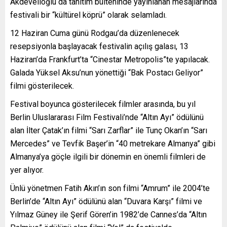
Akdevelioğlu da tanıtım bülteninde yayınlanan mesajlarında
festivali bir “kültürel köprü” olarak selamladı.
12 Haziran Cuma günü Rodgau’da düzenlenecek
resepsiyonla başlayacak festivalin açılış galası, 13
Haziran’da Frankfurt’ta “Cinestar Metropolis”te yapılacak.
Galada Yüksel Aksu’nun yönettiği “Bak Postacı Geliyor”
filmi gösterilecek.
Festival boyunca gösterilecek filmler arasında, bu yıl
Berlin Uluslararası Film Festivali’nde “Altın Ayı” ödülünü
alan İlter Çatak’ın filmi “Sarı Zarflar” ile Tunç Okan’ın “Sarı
Mercedes” ve Tevfik Başer’in “40 metrekare Almanya” gibi
Almanya’ya göçle ilgili bir dönemin en önemli filmleri de
yer alıyor.
Ünlü yönetmen Fatih Akın’ın son filmi “Amrum” ile 2004’te
Berlin’de “Altın Ayı” ödülünü alan “Duvara Karşı” filmi ve
Yılmaz Güney ile Şerif Gören’in 1982’de Cannes’da “Altın