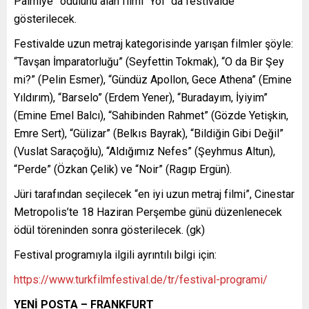
Palmiye” ödülünü alan filmi “Yol” da festivalde
gösterilecek.
Festivalde uzun metraj kategorisinde yarışan filmler şöyle:
“Tavşan İmparatorluğu” (Seyfettin Tokmak), “O da Bir Şey
mi?” (Pelin Esmer), “Gündüz Apollon, Gece Athena” (Emine
Yıldırım), “Barselo” (Erdem Yener), “Buradayım, İyiyim”
(Emine Emel Balcı), “Sahibinden Rahmet” (Gözde Yetişkin,
Emre Sert), “Gülizar” (Belkıs Bayrak), “Bildiğin Gibi Değil”
(Vuslat Saraçoğlu), “Aldığımız Nefes” (Şeyhmus Altun),
“Perde” (Özkan Çelik) ve “Noir” (Ragıp Ergün).
Jüri tarafından seçilecek “en iyi uzun metraj filmi”, Cinestar
Metropolis’te 18 Haziran Perşembe günü düzenlenecek
ödül töreninden sonra gösterilecek. (gk)
Festival programıyla ilgili ayrıntılı bilgi için:
https://www.turkfilmfestival.de/tr/festival-programi/
YENİ POSTA – FRANKFURT