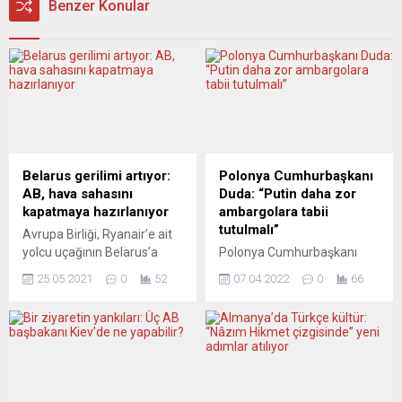
Benzer Konular
Belarus gerilimi artıyor:
Polonya Cumhurbaşkanı
AB, hava sahasını
Duda: “Putin daha zor
kapatmaya hazırlanıyor
ambargolara tabii
tutulmalı”
Avrupa Birliği, Ryanair’e ait
yolcu uçağının Belarus’a
Polonya Cumhurbaşkanı
bomba ihbarı gerekçesiyle
Andrzej Duda, Rusya’nın
25.05.2021
0
52
07.04.2022
0
66
indirilmesi ve uçaktaki bir
Ukrayna’da savaş suçu
muhalif Belaruslu
işlediğini ve Polonya’ya olası
gazetecinin gözaltına
tehdit oluşturduğunu
alınmasını kınayarak, yeni
belirterek “Putin daha zor
yaptırımlar uygulanması ve
ambargolara tabii tutulmalı”
bu ülkeye ait hava yolu
dedi. CNN’e konuşan Duda,
şirketlerine AB hava sahası
Ukrayna’ya savaş açan