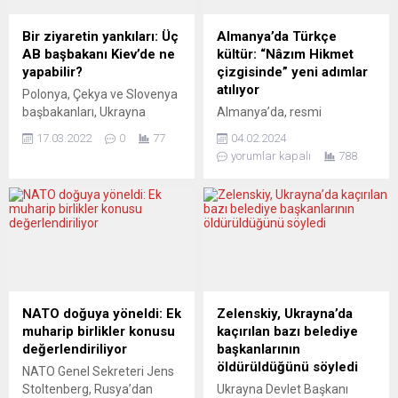
ile havaalanlarını
Rusya Devlet Başkanı
kullandırmama kararı aldı.
Vladimir Putin’in
Bir ziyaretin yankıları: Üç
Almanya’da Türkçe
İngiltere Belarus
durdurulması gerektiğini
AB başbakanı Kiev’de ne
kültür: “Nâzım Hikmet
havayollarının işletme
söyledi. Rusya’nın
yapabilir?
çizgisinde” yeni adımlar
izinlerini askıya aldı.
Ukrayna’da yaptıklarının,
atılıyor
Polonya, Çekya ve Slovenya
Brüksel’deki AB Liderler
savaş suçlarının “soykırım”
başbakanları, Ukrayna
Almanya’da, resmi
Zirvesi çerçevesinde...
kriterlerini karşıladığını
Devlet Başkanı Zelenskiy’e
istatistiklerde de görüldüğü
savunan Duda, Putin’in
17.03.2022
0
77
04.02.2024
dayanışma ve desteklerini
gibi, en çok konuşulan ve
savaştan önce Ukrayna...
yorumlar kapalı
788
sunmak için salı günü trenle
Almanya dışından
Kiev’e gitti. Resmi bir AB
kaynaklanan ikinci büyük dil,
görevi çerçevesinde
Türkçe. Onu yıllarca hemen
gerçekleşmese de ziyaretin
ardından Rusça izliyordu.
Brüksel ve Birleşmiş
“Ukraynaca”nın Rusçadan
Milletler’le birlikte koordine
koparılmasından ve 1
edildiği söyleniyor. Zelenskiy
milyona yakın Ukrayna
güçlü bir işaretten bahsetti.
göçmeninin Almanya’daki
Avrupa basını durumu farklı
toplumsal yaşama
NATO doğuya yöneldi: Ek
Zelenskiy, Ukrayna’da
değerlendiriyor. ECHO24
katılmasından beri
muharip birlikler konusu
kaçırılan bazı belediye
(Çek Cumhuriyeti) AB’NİN...
Türkçenin bu ülkede en çok
değerlendiriliyor
başkanlarının
konuşulan ikinci büyük dil
öldürüldüğünü söyledi
NATO Genel Sekreteri Jens
olma özelliğini perçinlediğini,
Stoltenberg, Rusya’dan
Ukrayna Devlet Başkanı
yani...