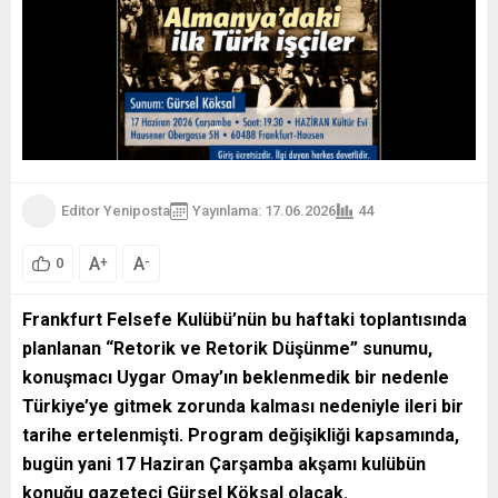
Editor Yeniposta
Yayınlama: 17.06.2026
44
A
A
+
-
0
Frankfurt Felsefe Kulübü’nün bu haftaki toplantısında
planlanan “Retorik ve Retorik Düşünme” sunumu,
konuşmacı Uygar Omay’ın beklenmedik bir nedenle
Türkiye’ye gitmek zorunda kalması nedeniyle ileri bir
tarihe ertelenmişti. Program değişikliği kapsamında,
bugün yani 17 Haziran Çarşamba akşamı kulübün
konuğu gazeteci Gürsel Köksal olacak.