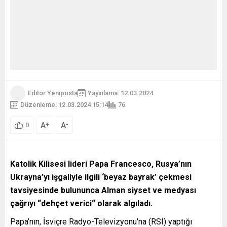
Editor Yeniposta
Yayınlama: 12.03.2024
Düzenleme: 12.03.2024 15:14
76
A
A
+
-
0
Katolik Kilisesi lideri Papa Francesco, Rusya’nın
Ukrayna’yı işgaliyle ilgili ‘beyaz bayrak’ çekmesi
tavsiyesinde bulununca Alman siyset ve medyası
çağrıyı “dehçet verici“ olarak algıladı.
Papa’nın, İsviçre Radyo-Televizyonu’na (RSI) yaptığı