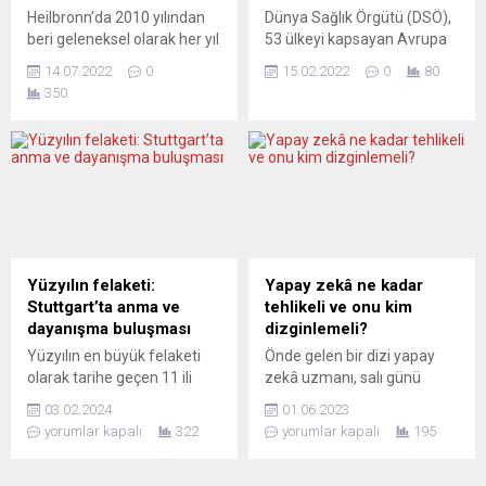
Eyalet Hükümeti Uyum
anma etkinlikleri
Heilbronn’da 2010 yılından
Dünya Sağlık Örgütü (DSÖ),
Bakanı Dr. Joachim...
kapsamında Ulm kentinde
beri geleneksel olarak her yıl
53 ülkeyi kapsayan Avrupa
gerçekleşen toplantı Hdb
düzenlenen ve korona
Bölgesi’nin doğusundaki
Ulm korosunun seslendirdiği
14.07.2022
0
15.02.2022
0
80
nedeniyle 2 yıldır ara verilen
ülkelerin çoğunda Covid-19
Bedri...
350
tavla turnuvası, 2022 yılı için
vaka artışlarının son 2
tekrar düzenlenerek
haftada ikiye katlandığını
şampiyonlarını seçti.
duyurdu. DSÖ Avrupa
Heilbronn ve çevresinde
Bölge Direktörü Hans Kluge,
faaliyet gösteren ve iş
örgütün Avrupa Bölgesi’nde
insanlarının öncülüğünde
salgının son durumunu
düzenlenen tavla
değerlendirdi. Kluge, Avrupa
turnuvasında Flain Spor
Bölgesi’nde şimdiye kadar
Kulübü restoranı olan
165 milyondan fazla vaka
Yüzyılın felaketi:
Yapay zekâ ne kadar
işletme sahibi Uğur Doğan’a
görüldüğü ve 1,8 milyon
Stuttgart’ta anma ve
tehlikeli ve onu kim
ait La Grappa’da
kişinin hayatını...
dayanışma buluşması
dizginlemeli?
düzenlendi....
Yüzyılın en büyük felaketi
Önde gelen bir dizi yapay
olarak tarihe geçen 11 ili
zekâ uzmanı, salı günü
yerle bir eden
yayınladıkları bildiride
03.02.2024
01.06.2023
Kahramanmaraş
teknolojiye dair sert
yorumlar kapalı
322
yorumlar kapalı
195
merkezli büyük depremin
uyarılarda bulundu ve teşkil
yıldönümü dolayısıyla
ettiği riskleri salgın