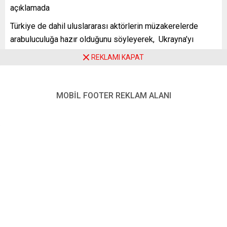
açıklamada
Türkiye de dahil uluslararası aktörlerin müzakerelerde
arabuluculuğa hazır olduğunu söyleyerek, Ukrayna’yı
ölümlere son vermek için Rusya ile müzakerelere
REKLAMI KAPAT
başvurmaya çağırması pek çok Alman siyasetçinin ve
gazetecinin tepkisine yol açtı.
MOBİL FOOTER REKLAM ALANI
Bu tutum savaşı uzatanların müzakere yoluyla çözümün
önünde durmakta olduğunu gözler önüne sererken Papa
barış müzakereleri ve ateşkes konusuna ilişkin, şunları
söylemişti:
“Yenildiğinizi, işlerin iyi gitmediğini gördüğünüzde,
müzakere cesaretine sahip olmalısınız. İşler daha da
kötüye gitmeden müzakere etmekten utanmayın.”
Gerçekte “koşulsuz teslimiyet” çağrısında buunmasa da
Hıristiyan Demokrat Birlik (CDU), Hür Demokrat Parti (FDP)
ve Birlik’90 / Yeşiller partili üst düzey siyasetçilerin barış