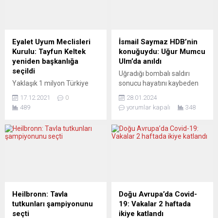
Eyalet Uyum Meclisleri
İsmail Saymaz HDB’nin
Kurulu: Tayfun Keltek
konuğuydu: Uğur Mumcu
yeniden başkanlığa
Ulm’da anıldı
seçildi
Uğradığı bombalı saldırı
Yaklaşık 1 milyon Türkiye
sonucu hayatını kaybeden
kökenlinin yaşadığı Kuzey
gazeteci-yazar Uğur
17.12.2021
0
28.01.2024
Ren-Vestfalya’da (NRW),
Mumcu, ölümünün 31’inci
489
yorumlar kapalı
348
Eyalet Uyum Meclisleri çatı
yıldönümünde Almanya’nın
örgütü olan LIR’in
Ulm kentinde düzenlenen
(Landesintegrationsrat)
bir programla anıldı.
olağan genel kurulu Köln
Toplantıya konuşmacı
kentinde gerçekleşti. LIR
olarak gazeteci-yazar
genel kuruluna farklı
İsmail Saymaz katıldı.
şehirlerin uyum
Avrupa Sosyal Demokrat
meclislerinden 90’a yakın
Halk Dernekleri
delege katıldı. Tayfun Keltek
Federasyonu’nun (HDF)
Heilbronn: Tavla
Doğu Avrupa’da Covid-
oy çokluğuyla yeniden çatı
demokrasi ve özgürlük
tutkunları şampiyonunu
19: Vakalar 2 haftada
örgütünün başkanı oldu.
savaşçısı Uğur Mumcu’yu
seçti
ikiye katlandı