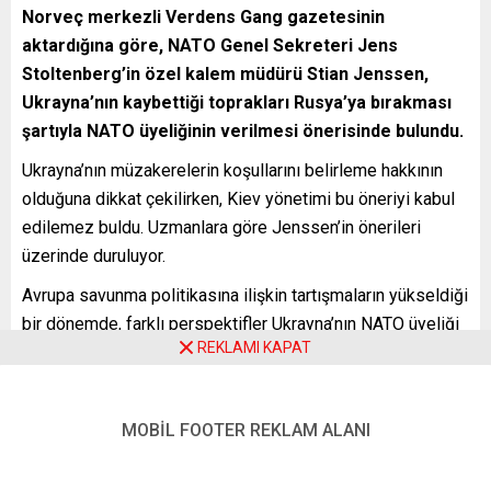
Norveç merkezli Verdens Gang gazetesinin
aktardığına göre, NATO Genel Sekreteri Jens
Stoltenberg’in özel kalem müdürü Stian Jenssen,
Ukrayna’nın kaybettiği toprakları Rusya’ya bırakması
şartıyla NATO üyeliğinin verilmesi önerisinde bulundu.
Ukrayna’nın müzakerelerin koşullarını belirleme hakkının
olduğuna dikkat çekilirken, Kiev yönetimi bu öneriyi kabul
edilemez buldu. Uzmanlara göre Jenssen’in önerileri
üzerinde duruluyor.
Avrupa savunma politikasına ilişkin tartışmaların yükseldiği
bir dönemde, farklı perspektifler Ukrayna’nın NATO üyeliği
REKLAMI KAPAT
ve toprak kaybı konularında değerlendiriliyor.
TAZ, DİE TAGESZEITUNG (Almanya)
MOBİL FOOTER REKLAM ALANI
Ölümcül bir Mesaj
Taz gazetesi, Ukrayna’nın kaybettiği toprakları Rusya’ya