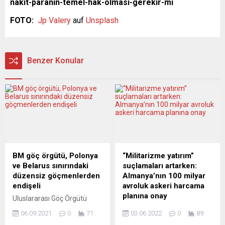
nakit-paranin-temel-hak-olmasi-gerekir-mi
FOTO:
Jp Valery
auf
Unsplash
Benzer Konular
BM göç örgütü, Polonya
“Militarizme yatırım”
ve Belarus sınırındaki
suçlamaları artarken:
düzensiz göçmenlerden
Almanya’nın 100 milyar
endişeli
avroluk askeri harcama
planına onay
Uluslararası Göç Örgütü
(IOM), Polonya ve Belarus
Almanya, silahlı kuvvetlerin
06.09.2021
0
71
03.06.2022
0
89
sınırında haftalardır mahsur
modernizasyonu için 100