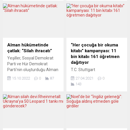
kalan düzensiz göçmenlerin
milyar avroluk yeni bir fon
karşı karşıya olduğu
oluşturdu. Bu girişimin
“korkunç koşullardan” derin
siyasette yeni
endişe duyduğunu bildirdi.
cepheleşmelere yol açması
BM’nin göç örgütü olan
bekleniyor. Anayasal
IOM’den yapılan yazılı
düzenlemeye
açıklamada, söz konusu
parlamentodan büyük
sınırda aileler ve çocuklar da
çoğunlukla onay çıktı.
Alman hükümetinde
“Her çocuğa bir okuma
uluslararası koruma,
Federal meclis, Alman
çatlak: “Silah ihracatı”
kitabı” kampanyası: 11
barınma ve yardım isteyen
ordusunun modernizasyonu
bin kitabı 161 öğretmen
Yeşiller, Sosyal Demokrat
düzensiz göçmenlerin “geri
için öngörülen 100 milyar
dağıtıyor
Parti ve Hür Demokrat
itildiğine” yönelik haberlerin
avroluk fona anayasal yolu
Parti’nin oluşturduğu Alman
T.C. Stuttgart
endişe...
açtı ve onay verdi. 638
hükümetinde bakanlar
Başkonsolosluğu, 23 Nisan
milletvekili anayasadaki
15.10.2022
0
87
27.04.2021
0
düzeyinde silah ihracatının
Ulusal Egemenlik ve Çocuk
değişikliği onaylarken, 96...
143
kısıtlanması konusunda
Bayramı ve TBMM’nin
görüş ayrılıkları yaşanıyor.
açılışının 101’inci yılı
Federal Almanya Ekonomi
nedeniyle “Her çocuğa bir
ve İklim Koruma Bakanı
okuma kitabı” kampanyası
Robert Habeck’in, silah
başlattı. 11 bin kitap, 161
ihracatı kurallarını daha
Türkçe ve Türk Kültürü
kısıtlayıcı hale getirmek
öğretmeni tarafından
istediği, Savunma Bakanı
Türkçe dersine katılan