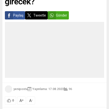
girecek?
Paylaş
Tweetle
Gönder
yeniposta
Yayınlama: 17.08.2023
96
A
A
+
-
0