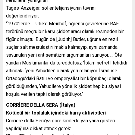
İlericilerin yanılgıları
Tages-Anzeiger, sol entelijansiyanın tavrını
değerlendiriyor:
“1970’lerde … Ulrike Meinhof, öğrenci çevrelerine RAF
terörünü meşru bir karşı şiddet aracı olarak resmeden bir
figür olmuştu. Bugün de [Judith] Butler, uğruna en rezil
suçlar salt meşrulaştırılmakla kalmayıp, aynı zamanda
savunulan yeni antisemitizm argümanları sunuyor. … Öte
yandan Müslümanlar da tereddütsüz ‘İslam nefreti’ tehdidi
altındaki ‘yeni Yahudiler’ olarak yorumlanıyor. İsrail ise
Ortadoğu’daki Batılı ve emperyalist bir köprübaşı olarak
görüldüğünden, Yahudilere yönelik şiddet hep bu siyasi
koşula verilen tepki olarak görülüyor.”
CORRİERE DELLA SERA (İtalya)
Kötücül bir topluluk içindeki barış aktivistleri
Corriere della Sera’ya göre kimlerle yan yana gösteri
yapıldığına dikkat etmek gerek: