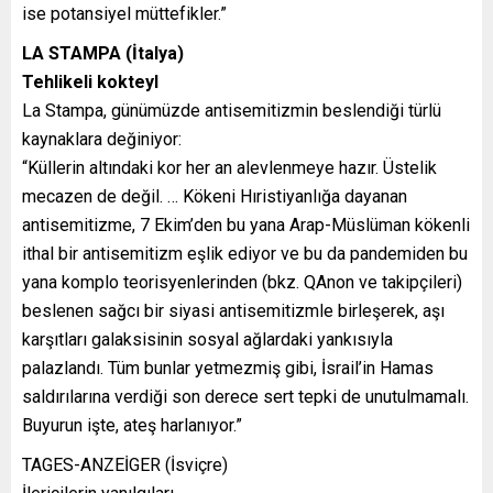
ise potansiyel müttefikler.”
LA STAMPA (İtalya)
Tehlikeli kokteyl
La Stampa, günümüzde antisemitizmin beslendiği türlü
kaynaklara değiniyor:
“Küllerin altındaki kor her an alevlenmeye hazır. Üstelik
mecazen de değil. … Kökeni Hıristiyanlığa dayanan
antisemitizme, 7 Ekim’den bu yana Arap-Müslüman kökenli
ithal bir antisemitizm eşlik ediyor ve bu da pandemiden bu
yana komplo teorisyenlerinden (bkz. QAnon ve takipçileri)
beslenen sağcı bir siyasi antisemitizmle birleşerek, aşı
karşıtları galaksisinin sosyal ağlardaki yankısıyla
palazlandı. Tüm bunlar yetmezmiş gibi, İsrail’in Hamas
saldırılarına verdiği son derece sert tepki de unutulmamalı.
Buyurun işte, ateş harlanıyor.”
TAGES-ANZEİGER (İsviçre)