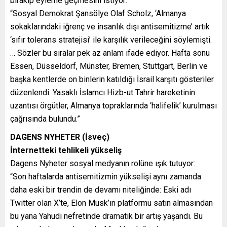
bırakıp eyleme geçmesini istiyor:
“Sosyal Demokrat Şansölye Olaf Scholz, ‘Almanya
sokaklarındaki iğrenç ve insanlık dışı antisemitizme’ artık
‘sıfır tolerans stratejisi’ ile karşılık verileceğini söylemişti.
… Sözler bu sıralar pek az anlam ifade ediyor. Hafta sonu
Essen, Düsseldorf, Münster, Bremen, Stuttgart, Berlin ve
başka kentlerde on binlerin katıldığı İsrail karşıtı gösteriler
düzenlendi. Yasaklı İslamcı Hizb-ut Tahrir hareketinin
uzantısı örgütler, Almanya topraklarında ‘halifelik’ kurulması
çağrısında bulundu.”
DAGENS NYHETER (İsveç)
İnternetteki tehlikeli yükseliş
Dagens Nyheter sosyal medyanın rolüne ışık tutuyor:
“Son haftalarda antisemitizmin yükselişi aynı zamanda
daha eski bir trendin de devamı niteliğinde: Eski adı
Twitter olan X’te, Elon Musk’ın platformu satın almasından
bu yana Yahudi nefretinde dramatik bir artış yaşandı. Bu