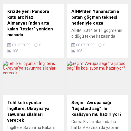
soru işaretine yol açması
Anketlerde yüzde 6-7
bekleniyor. İngiltere’de
bandına takılıp kalan Sol
Krizde yeni Pandora
AİHM’den Yunanistan’a
Muhafazakârlar, 190 yıldır
Parti’yi seçim sonrasında
kutuları: Nazi
batan göçmen teknesi
kendilerinde olan Kuzey
yeni hesaplaşmalar bekliyor.
Almanyası’ndan arta
nedeniyle ceza
Shropshire’daki seçimi
Federal Almanya’da Sol
kalan “tezler” yeniden
AİHM, 2014’te 11 göçmenin
kaybederek son yıllardaki en
Parti içindeki iktidar
masada
öldüğü tekne kazasında
büyük yenilgilerinden birini
mücadelesinin, parlamento
ABD’nin Berlin desteğiyle
gerekli müdahaleyi
aldı....
seçimlerine...
03.12.2022
0
08.07.2022
0
yönlendirdiği Batı
yapmadığı gerekçesiyle
108
105
dünyasında Rusya ile ilgili
Yunanistan’ı, kurban
çıkar ve görüş ayrılıkları
yakınlarına 330 bin avro
belirginleşiyor. Bu
tazminat ödemeye
gelişmelerin, “Batı blokunda”
mahkûm etti. Avrupa İnsan
bir bölünmeye yol
Hakları Mahkemesi,
açmasından korkuluyor. Son
Yunanistan’ı 2014’te Ege
NATO toplantısı gerçekten
Denizi’nde bir göçmen
farklı arayışların
teknesinin battığı kazada,
saklanamadığı bir sahne
olaya yeterince müdahale
Tehlikeli oyunlar:
Seçim: Avrupa sağı
oldu, ancak henüz bir kopuş
etmediği gerekçesiyle
İngiltere, Ukrayna’ya
“faşistoid sağ” ile
belirtisi yok. Federal
tazminata mahkûm etti.
savunma silahları
koalisyon mu hazırlıyor?
Almanya’da parlamento,
Kararda Yunanistan’ı
verecek
Cuma Kıvılcımları’nda bu
yeni bir adım attı:
kınayan Strasbourg’daki
İngiltere Savunma Bakanı
hafta 9 Haziran’da yapılan
Ukrayna’da 90 yıl önceki...
mahkeme, Yunan