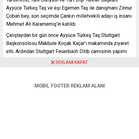
Ayyüce Türkeş Taş ve eşi Egemen Taş ile danışmanı Zinnur
Çoban bey, son seçimde Çankırı milletvekili adayı iş insanı
Mehmet Ali Karamemiş’in katıldı.
Çalıştaydan bir gün önce Ayyüce Türkeş Taş Stuttgart
Başkonsolosu Makbule Koçak Kaçar’ı makamında ziyaret
etti. Ardından Stuttgart Feuerbach Ditib camisinin yapımı
hakkında bilgi almak amacıyla cami yönetimine bir
REKLAMI KAPAT
ziyarette bulundu.
MOBİL FOOTER REKLAM ALANI
Çalıştaya İYİ Parti İngiltere, Avusturya, İsviçre, Fransa,
Hollanda ve Belçika’dan gelen temsilcilerin yanısıra
Almanya’nın birçok eyaletinden dernek yöneticileri ve
temsilciler katıldı.
Çalıştayın açılış konuşmasını yapan İsmail Kılıçaslan
ilgiden dolayı katılımcılara teşekkür ettikten sonra divan