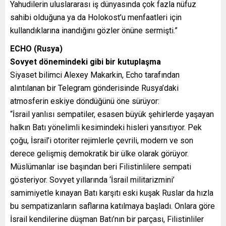
Yahudilerin uluslararası iş dünyasında çok fazla nüfuz
sahibi olduğuna ya da Holokost’u menfaatleri için
kullandıklarına inandığını gözler önüne sermişti.”
ECHO (Rusya)
Sovyet dönemindeki gibi bir kutuplaşma
Siyaset bilimci Alexey Makarkin, Echo tarafından
alıntılanan bir Telegram gönderisinde Rusya’daki
atmosferin eskiye döndüğünü öne sürüyor:
“İsrail yanlısı sempatiler, esasen büyük şehirlerde yaşayan
halkın Batı yönelimli kesimindeki hisleri yansıtıyor. Pek
çoğu, İsrail’i otoriter rejimlerle çevrili, modern ve son
derece gelişmiş demokratik bir ülke olarak görüyor.
Müslümanlar ise başından beri Filistinlilere sempati
gösteriyor. Sovyet yıllarında ‘İsrail militarizmini’
samimiyetle kınayan Batı karşıtı eski kuşak Ruslar da hızla
bu sempatizanların saflarına katılmaya başladı. Onlara göre
İsrail kendilerine düşman Batı’nın bir parçası, Filistinliler