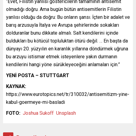
“Evet, Filistin yanlısı göstericilerin tamamının antisemit
olmadığı doğru. Ama bugün bütün antisemitlerin Filistin
yanlısı olduğu da doğru: Bu onların şansı. İçten bir adalet ve
barış arzusuyla İtalya ve Avrupa şehirlerinde sokakları
dolduranlar bunu dikkate almalı. Salt kendilerini içinde
buldukları bu kötücül topluluktan ötürü değil. … En başta da
dünyayı 20. yüzyılın en karanlık yıllarına döndürmek uğruna
bu arzuyu istismar etmek isteyenlere yakın durmanın
kendilerini hangi yöne sürükleyeceğini anlamaları için.”
YENİ POSTA – STUTTGART
KAYNAK:
https://www.eurotopics.net/tr/310032/antisemitizm-yine-
kabul-goermeye-mi-basladi
FOTO:
Joshua Sukoff
Unsplash