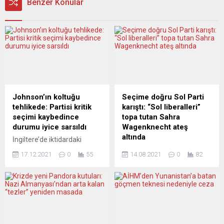
Benzer Konular
Johnson’ın koltuğu
Seçime doğru Sol Parti
tehlikede: Partisi kritik
karıştı: “Sol liberalleri”
seçimi kaybedince
topa tutan Sahra
durumu iyice sarsıldı
Wagenknecht ateş
altında
İngiltere’de iktidardaki
Muhafazakâr Parti, Kuzey
Parti içindeki “sol liberallerin”
17.12.2021
0
55
14.08.2021
0
82
Shropshire’da yapılan ara
izlediği “kimlikçilik modasını”
seçimi kaybederken,
sert bir dille eleştiren ve
sonucun yasak Noel partileri
toplumsal sorunu ihmal
iddiaları ve parti içi
eden yönetimin bu tür
muhalefetle sarsılan
politikaların elinde esir
Başbakan Boris Johnson’ın
olduğunu savunan Sahra
liderliği üzerinde daha fazla
Wagenknecht’e tepki var.