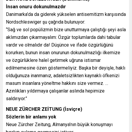
İnsan onuru dokunulmazdır
Danimarka’da da giderek yükselen antisemitizm karşısında
Nordschleswiger şu çağrıda bulunuyor:
“Sağ ve sol popülizmin bize unutturmaya çalıştığı şeyi asla
aklımızdan çıkarmayalım: Özgür toplumlarda dahi tabular
vardır ve olmalıdır da! Düşünce ve ifade özgürlüğünü
korurken, bunun insan onurunun dokunulmazlığı ilkemize
ve özgürlüklere halel getirmek uğruna istismar
edilmemesine özen göstermeliyiz. Başka bir deyişle, haklı
olduğunuza inanmanız, adaletsizlikten kaynaklı öfkenizi
masum insanlara yöneltme hakkını size vermez. …
Azınlıkları yıldırmaya çalışanlar aslında hepimize
saldırıyor.”
NEUE ZÜRCHER ZEİTUNG (İsviçre)
Sözlerin bir anlamı yok
Neue Zürcher Zeitung, Almanya’nın büyük konuşmayı