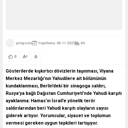
yeniposta
Yayınlama: 08.11.2023
84
A
A
+
-
0
Gösterilerde kışkırtıcı dövizlerin taşınması, Viyana
Merkez Mezarlığı’nın Yahudilere ait bölümünün
kundaklanması, Berlin’deki bir sinagoga saldırı,
Rusya’ya bağlı Dağıstan Cumhuriyeti’nde Yahudi karşıtı
ayaklanma: Hamas’ın İsrail’e yönelik terör
saldırılarından beri Yahudi karşıtı olayların sayısı
giderek artıyor. Yorumcular, siyaset ve toplumun
vermesi gereken uygun tepkileri tartışıyor.