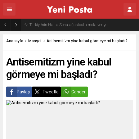
Gazze’nin geleceği: Teknokratik kontrol mü, kolonializm mi?
Anasayfa
Manşet
Antisemitizm yine kabul görmeye mi başladı?
Antisemitizm yine kabul
görmeye mi başladı?
Paylaş
Tweetle
Gönder