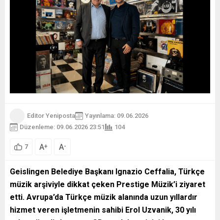
Editor Yeniposta
Yayınlama: 09.06.2026
Düzenleme: 09.06.2026 23:51
104
A
A
+
-
7
Geislingen Belediye Başkanı Ignazio Ceffalia, Türkçe
müzik arşiviyle dikkat çeken Prestige Müzik’i ziyaret
etti. Avrupa’da Türkçe müzik alanında uzun yıllardır
hizmet veren işletmenin sahibi Erol Uzvanik, 30 yılı