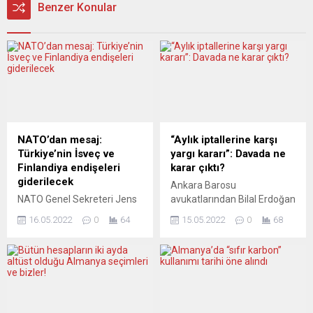
Benzer Konular
NATO’dan mesaj:
“Aylık iptallerine karşı
Türkiye’nin İsveç ve
yargı kararı”: Davada ne
Finlandiya endişeleri
karar çıktı?
giderilecek
Ankara Barosu
NATO Genel Sekreteri Jens
avukatlarından Bilal Erdoğan
Stoltenberg, ”Türkiye’nin
“Aylık iptallerine karşı yargı
16.05.2022
0
64
15.05.2022
0
68
(İsveç ve Finlandiya’nın
kararı”na işaret ederek
üyeliğiyle ilgili) dile getirdiği
davada çıkan kararı
endişeleri, üyelik sürecini
yurtdışındaki Türkler için
geciktirmeyecek şekilde ele
değerlendirdi. Yeni Posta
alabileceğimizden eminim”
haber portalının YouTube
dedi. Jens Stoltenberg,
kanalında “Hakkınız Var” adlı
Almanya’nın başkenti
programda hukukçu Bilal