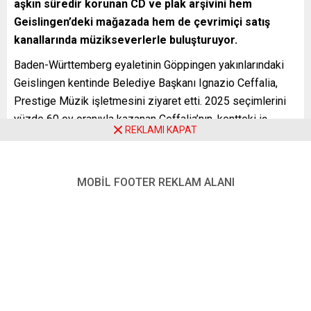
aşkın süredir korunan CD ve plak arşivini hem
Geislingen’deki mağazada hem de çevrimiçi satış
kanallarında müzikseverlerle buluşturuyor.
Baden-Württemberg eyaletinin Göppingen yakınlarındaki
Geislingen kentinde Belediye Başkanı Ignazio Ceffalia,
Prestige Müzik işletmesini ziyaret etti. 2025 seçimlerini
yüzde 60 oy oranıyla kazanan Ceffalia’nın, kentteki iş
REKLAMI KAPAT
insanları ve esnafa yönelik ziyaretleri kapsamında
gerçekleşen buluşma, Türkçe müzik arşiviyle öne çıkan
işletmeye ilgiyi de artırdı.
MOBİL FOOTER REKLAM ALANI
Geislingen Belediye Başkanı Ceffalia’nın, her gün önünden
geçtiği plak ve CD dükkânını merak ettiği, bu nedenle
yardımcıları aracılığıyla randevu talep ederek Prestige
Müzik’i ziyaret ettiği belirtildi.
“GEISLINGEN İÇİN SEÇKİN BİR MÜZİK MARKETİ”
Ziyaret sırasında işletme sahibi Erol Uzvanik ile bir araya