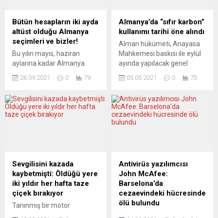
Berlin’de düzenlenen NATO
Gümüş’ün sorularını
Dışişleri Bakanları
yanıtlayan BAB Hukuk ve
Bütün hesapların iki ayda
Almanya’da “sıfır karbon”
Gayriresmi Toplantısı
Danışmanlık’tan Bilal
altüst olduğu Almanya
kullanımı tarihi öne alındı
sonrasında Almanya
Erdoğan, bu hafta
seçimleri ve bizler!
Alman hükümeti, Anayasa
Dışişleri Bakanı Annalena
programda şu sorulara
Bu yılın mayıs, haziran
Mahkemesi baskısı ile eylül
Baerbock ile ortak basın
yanıtlar veriyor: – Fiili
aylarına kadar Almanya
ayında yapılacak genel
toplantısında konuştu.
çalışmama...
genel seçimleri üzerine
seçimler öncesinde iklim
Finlandiya ve İsveç’in
26.09.2021
0
79
05.05.2021
0
73
öngörüler SPD aleyhine idi.
hedeflerini yukarı yönlü
muhtemel üyelik
Seçim tahminlerinde 11-12
revize etti. Federal Almanya
başvurularıyla...
puan bandında bulunan Olaf
Başbakan Yardımcısı ve
Scholz liderliğindeki sosyal
Maliye Bakanı Olaf Scholz
demokratlar her gün
ve Çevre Bakanı Svenja
üzerine koyarak Hıristiyan
Schulze, Alman
Birlik partileri ve Yeşiller’i
hükümetinin yeni iklim
geride bırakarak açık ara
hedefine ilişkin Berlin’de
öne geçti. Sosyal
basın toplantısı düzenledi.
Sevgilisini kazada
Antivirüs yazılımcısı
demokratların (SPD) şu anki
Ülkede 2019’da 2030’e
kaybetmişti: Öldüğü yere
John McAfee:
Maliye Bakanı Olaf Scholz,
kadar yüzde 55 olarak
iki yıldır her hafta taze
Barselona’da
partisini...
açıklanan...
çiçek bırakıyor
cezaevindeki hücresinde
ölü bulundu
Tanınmış bir motor
sürücüsüydü. Ama küçük bir
Hakkındaki vergi kaçırma