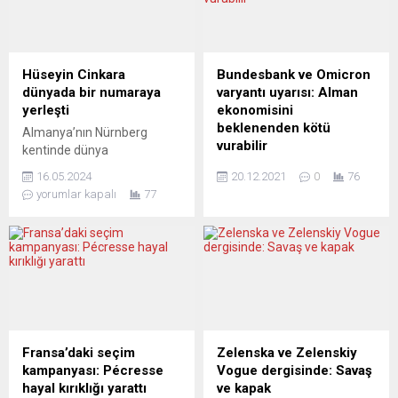
Hüseyin Cinkara
Bundesbank ve Omicron
dünyada bir numaraya
varyantı uyarısı: Alman
yerleşti
ekonomisini
beklenenden kötü
Almanya’nın Nürnberg
vurabilir
kentinde dünya
şampiyonluk eleme maçına
Almanya Merkez Bankası
16.05.2024
20.12.2021
0
76
çıkan cruser sıklet
(Bundesbank),
yorumlar kapalı
77
boksörümüz Hüseyin
koronavirüsün (Covid-19)
Cinkara, güçlü Kosovalı
endişeye neden olan
rakibini ikinci rauntta nakavt
Omicron varyantının Alman
ederek dünya şampiyonluk
ekonomisini bankanın
maçı yapmaya hak kazandı.
beklentilerinden daha fazla
Almanya’nın Nürnberg
yavaşlatabileceğini duyurdu.
kentinde ringe çıkan cruser
“AB’nin patronu”
sıklet (ağır sıkletin bir altı)
konumundaki Almanya’da
boksörümüz Hüseyin
enflasyon yüzde 5,2 ile son
Fransa’daki seçim
Zelenska ve Zelenskiy
Cinkara, Kosovalı rakibi
30 yılın rekorunu kırdı
kampanyası: Pécresse
Vogue dergisinde: Savaş
Armend Xhoxhaj’ı ikinci
Bundesbank’ın ekonomiye
hayal kırıklığı yarattı
ve kapak