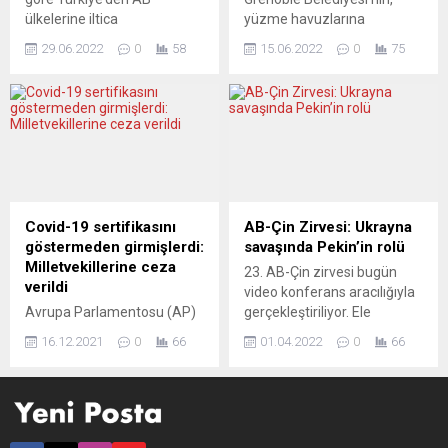
ilişkin bir çalışma
merkezinde...
ülkelerine iltica
yüzme havuzlarına
düzenlediğini belirtti. Temel
başvurularında geçen yıl
kadınların tesettürlü
“gurbetçi...
29.06.2022
0
58
15.06.2022
0
75
2020’ye göre yüzde 47’lik
mayoyla girebilmesine izin
artış kaydedildi. Başvuruların
veren düzenlemenin askıya
yüzde 32’si Almanya’ya
alınmasına ilişkin itirazına
yapıldı. Avrupa Birliği’ne
yönelik kararı gelecek
(AB) iltica başvurularında
günlerde vermesi
savaşlar ve çatışmalar
bekleniyor. Danıştay’da
nedeniyle geçen yıl belirgin
Grenoble kentinin yüzme
oranda artış kaydedildi.
havuzlarına kadınların
Malta merkezli Avrupa
tesettürlü mayoyla
Covid-19 sertifikasını
AB-Çin Zirvesi: Ukrayna
Birliği İltica Ajansı (EUAA),
girebilmesine izin veren
göstermeden girmişlerdi:
savaşında Pekin’in rolü
AB ülkelerine iltica
düzenlemenin askıya
Milletvekillerine ceza
23. AB-Çin zirvesi bugün
başvurularının yaklaşık...
alınmasına yönelik Grenoble
verildi
video konferans aracılığıyla
Belediyesi’nin itirazını
Avrupa Parlamentosu (AP)
gerçekleştiriliyor. Ele
değerlendirmek üzere
yönetimi, parlamento
alınacak öncelikli konuların
bugün oturum düzenlendi.
16.12.2021
0
66
01.04.2022
0
66
binalarına yeni tip
Ukrayna’daki savaş ve
Yaklaşık iki saat süren...
koronavirüs (Covid-19)
bunun küresel etkileri olması
sertifikasını göstermeden
bekleniyor. Çin, çatışmada
giren 6 milletvekiline uyarı
tarafsız olduğunu ilan etmiş
ve para cezası kesti.
ve Rus işgalini kınamamıştı.