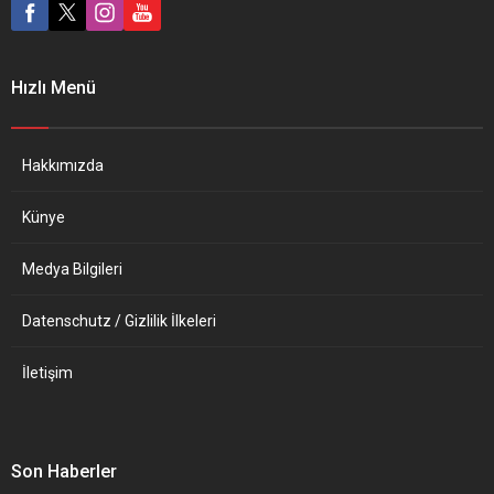
Parlamentonun Strasbourg,
Moskova’yla iyi ilişkilerini
Brüksel ve Lüksemburg’daki
sürdüren Pekin, bir yandan
binalarına, dijital veya basılı
da Ukrayna’nın egemenlik
formatta verilen Covid-19
hakkına sahip olduğunu
Hızlı Menü
Sertifikası’nı göstermeden
açıklamıştı. DİÁRİO DE
giren milletvekillerine verilen
NOTÍCİAS (Portekiz)
ceza, bu durumun kaç kez
OLAYLARIN...
tekrarlandığına bağlı olarak
Hakkımızda
belirlendi. Bir kez
sertifikasız...
Künye
Medya Bilgileri
Datenschutz / Gizlilik İlkeleri
İletişim
Son Haberler