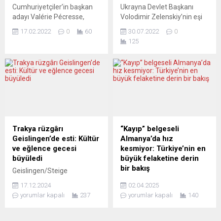
rauntta nakavt ederek,
yönelik aralık ayı raporu
Cumhuriyetçiler’in başkan
Ukrayna Devlet Başkanı
Dünya Boks...
yayımlandı. Raporda,
adayı Valérie Pécresse,
Volodimir Zelenskiy’nin eşi
Omicron varyantı veya diğer
Paris’te düzenlediği ilk
Olena Zelenska, moda
Covid-19 varyantlarının
17.02.2022
0
60
30.07.2022
0
büyük seçim kampanyası
dergisi Vogue’da kapak
ekonomik faaliyetlerde
125
etkinliğinde aşırı sağın klasik
konusu oldu. Yıldız
daha...
meselelerine değindi.
fotoğrafçı Annie Leibovitz’in
Muhafazakâr aday,
fotoğrafları bir yandan
İslamcıların ülkeye sızması,
Zelenska’nın hem eşiyle
güvenlik sorunları ve Fransız
hem de askerlerle verdiği
kültürüne ihanet gibi
pozları, diğer yandan da
konularda uyarılarda
savaşın yol açtığı yıkımı
bulundu. Karşılığında da ülke
gösteriyor. Avrupa basını,
basının eleştirilerine hedef
derginin verilen mesaj için
Trakya rüzgârı
“Kayıp” belgeseli
oldu. LE MONDE (Fransa)
uygun bir mecra olup
Geislingen’de esti: Kültür
Almanya’da hız
ÖLÜMCÜL SAĞA KAYMA Le
olmadığını irdeliyor. EL...
ve eğlence gecesi
kesmiyor: Türkiye’nin en
Mode, Valérie Pécresse’in,...
büyüledi
büyük felaketine derin
bir bakış
Geislingen/Steige
Trakyalılar Buluşuyor
Türkiye’de büyük yankı
17.12.2024
02.04.2025
Derneği, düzenlediği Kültür
uyandıran “Kayıp” belgesel
yorumlar kapalı
237
yorumlar kapalı
140
ve Eğlence Gecesi ile
filmi, Almanya’daki
Trakya’nın kültürel mirasını
gösterimlerine hız
coşkuyla sahneye taşıdı.
kesmeden devam ediyor.