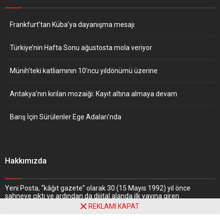
Frankfurt’tan Küba’ya dayanışma mesajı
Türkiye’nin Hafta Sonu ağustosta mola veriyor
Münih’teki katliamının 10’ncu yıldönümü üzerine
Antakya’nın kırılan mozaiği: Kayıt altına almaya devam
Barış İçin Sürülenler Ege Adaları’nda
Hakkımızda
Yeni Posta, “kâğıt gazete” olarak 30 (15 Mayıs 1992) yıl önce
sahneye çıktı ve ardından da dijital alanda ilk yayına giren
gazetelerden biri oldu. Nitekim, haber portalı “
www.yeniposta.de
”
REKLAMI KAPAT
adresiyle 1997 yılında web dünyasındaki yerini aldı.
Daha Fazlasını
Oku