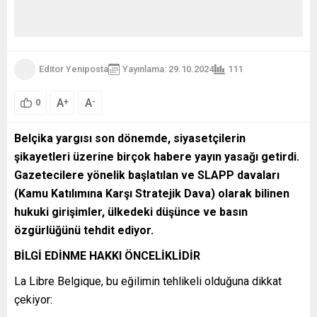
Editor Yeniposta
Yayınlama: 29.10.2024
111
A
A
+
-
0
Belçika yargısı son dönemde, siyasetçilerin
şikayetleri üzerine birçok habere yayın yasağı getirdi.
Gazetecilere yönelik başlatılan ve SLAPP davaları
(Kamu Katılımına Karşı Stratejik Dava) olarak bilinen
hukuki girişimler, ülkedeki düşünce ve basın
özgürlüğünü tehdit ediyor.
BİLGİ EDİNME HAKKI ÖNCELİKLİDİR
La Libre Belgique, bu eğilimin tehlikeli olduğuna dikkat
çekiyor: