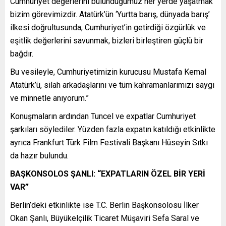
Cumhuriyet değerlerini bulunduğumuz her yerde yaşatmak
bizim görevimizdir. Atatürk’ün ‘Yurtta barış, dünyada barış’
ilkesi doğrultusunda, Cumhuriyet’in getirdiği özgürlük ve
eşitlik değerlerini savunmak, bizleri birleştiren güçlü bir
bağdır.
Bu vesileyle, Cumhuriyetimizin kurucusu Mustafa Kemal
Atatürk’ü, silah arkadaşlarını ve tüm kahramanlarımızı saygı
ve minnetle anıyorum.”
Konuşmaların ardından Tuncel ve expatlar Cumhuriyet
şarkıları söylediler. Yüzden fazla expatın katıldığı etkinlikte
ayrıca Frankfurt Türk Film Festivali Başkanı Hüseyin Sıtkı
da hazır bulundu.
BAŞKONSOLOS ŞANLI: “EXPATLARIN ÖZEL BİR YERİ
VAR”
Berlin’deki etkinlikte ise T.C. Berlin Başkonsolosu İlker
Okan Şanlı, Büyükelçilik Ticaret Müşaviri Sefa Saral ve