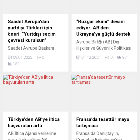
Saadet Avrupa’dan
“Rüzgâr ekimi” devam
yurtdışı Türkleri için
ediyor: AB’den
öneri: “Yurtdışı seçim
Ukrayna’ya güçlü destek
çevresi kurulsun”
Avrupa Birliği (AB) Dış
Saadet Avrupa Başkanı
İlişkiler ve Güvenlik Politikası
Samet Sami Temel,
Yüksek Temsilcisi Josep
09.01.2022
0
01.12.2021
0
87
yurtdışında yaşayan
Borrell, “Ukrayna’nın toprak
152
vatandaşların temsiliyeti ile
bütünlüğünü ve
ilgili dikkat çeken bir
egemenliğini bozacak
değerlendirmede bulundu.
herhangi bir girişim
Temel, yurtdışındaki
karşısında kararlı ve güçlü
vatandaşlarımızın sesinin
şekilde bu ülkeyle birlikteyiz”
duyulamadığına dikkat çekti.
dedi. Josep Borrell,
Sami Temel kendisinin de
Letonya’nın başkenti
yurtdışında yaşayan bir
Riga’da düzenlenen NATO
vatandaş olarak, bu
Dışişleri Bakanları
Türkiye’den AB’ye iltica
Fransa’da tesettür mayo
sorunları gördüğünü ve
Toplantısı’nın Batı Balkanlar
başvuruları arttı
tartışması
başkanlığını yürüttüğü
konulu oturumuna katılmak
AB İltica Ajansı verilerine
Fransa’da Danıştay’ın,
“Saadet Avrupa” ile konuya
için geldiği konferans
göre Türkiye’den AB
Grenoble Belediyesi’nin,