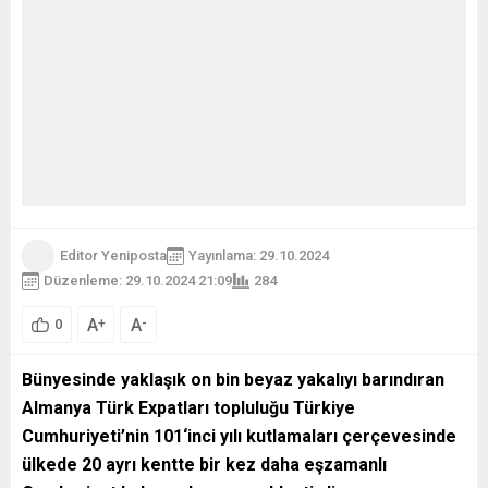
Editor Yeniposta
Yayınlama: 29.10.2024
Düzenleme: 29.10.2024 21:09
284
A
A
+
-
0
Bünyesinde yaklaşık on bin beyaz yakalıyı barındıran
Almanya Türk Expatları topluluğu Türkiye
Cumhuriyeti’nin 101‘inci yılı kutlamaları çerçevesinde
ülkede 20 ayrı kentte bir kez daha eşzamanlı