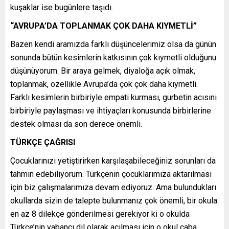
kuşaklar ise bugünlere taşıdı.
“AVRUPA’DA TOPLANMAK ÇOK DAHA KIYMETLİ”
Bazen kendi aramızda farklı düşüncelerimiz olsa da günün
sonunda bütün kesimlerin katkısının çok kıymetli olduğunu
düşünüyorum. Bir araya gelmek, diyaloğa açık olmak,
toplanmak, özellikle Avrupa’da çok çok daha kıymetli.
Farklı kesimlerin birbiriyle empati kurması, gurbetin acısını
birbiriyle paylaşması ve ihtiyaçları konusunda birbirlerine
destek olması da son derece önemli.
TÜRKÇE ÇAĞRISI
Çocuklarınızı yetiştirirken karşılaşabileceğiniz sorunları da
tahmin edebiliyorum. Türkçenin çocuklarımıza aktarılması
için biz çalışmalarımıza devam ediyoruz. Ama bulundukları
okullarda sizin de talepte bulunmanız çok önemli, bir okula
en az 8 dilekçe gönderilmesi gerekiyor ki o okulda
Türkçe’nin yabancı dil olarak açılması için o okul çaba