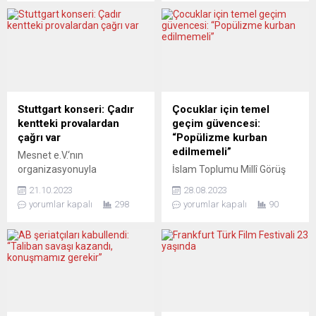
kalmıştı İngiltere’de 5
görevlerinde değişikliğe
Eylül’de göreve geldikten 44
gidildi. Başbakanlıktan
gün sonra istifa eden
yapılan açıklamalar ve
Başbakan Liz Truss, “ülke
bakanların kendi sosyal
tarihinde en kısa süre
medya hesaplarındaki
görevde kalan Başbakan”
paylaşımlarına göre Adalet
oldu. Boris Johnson’ın
Bakanı Robert Buckland,
başbakanlıktan istifasının
İskan Bakanı Robert Jenrick
Stuttgart konseri: Çadır
Çocuklar için temel
ardından parti içindeki
ile Eğitim Bakanı Gavin
kentteki provalardan
geçim güvencesi:
başbakanlık yarışını
Williamson, yeni kabinede
çağrı var
“Popülizme kurban
kazanan Truss, Kraliçe 2.
kendilerine yer bulamadı.
edilmemeli”
Mesnet e.V.‘nın
Elizabeth’le Balmoral...
Dışişleri Bakanı...
organizasyonuyla
İslam Toplumu Millî Görüş
Almanya’nın Stuttgart
(IGMG) Genel Sekreteri Ali
21.10.2023
28.08.2023
kentinde düzenlenecek
Mete Almanya’da çocuklara
yorumlar kapalı
298
yorumlar kapalı
90
dayanışma konserine
yönelik planlanan temel
hazırlanan Hatay Akademi
geçim güvencesi
Senfoni Orkestrası son
(Kindergrundsicherung)
provaları çadır kentte
uygulaması hakkındaki
gerçekleştiriyor. 31
tartışmalar nedeniyle bir
Ekim’deki konsere günler
açıklama yaptı. “Çocuk
kala çadırdaki provalar
yoksulluğu ile mücadele
sırasında bir video
konusu etnik köken veya