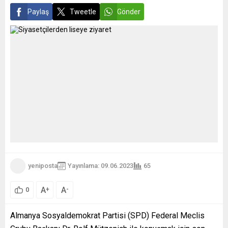
Paylaş
Tweetle
Gönder
yeniposta
Yayınlama: 09.06.2023
65
A
A
+
-
0
Almanya Sosyaldemokrat Partisi (SPD) Federal Meclis