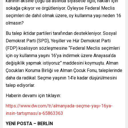
kanının aksine çoğu da aslında siyasetle ilgili, hakları için
sokağa çıkıyor ve örgütleniyor. Öyleyse Federal Meclis
seçimleri de dahil olmak üzere, oy kullanma yaşı neden 16
olmasın?
Bu talep iktidar partileri tarafından destekleniyor. Sosyal
Demokrat Parti (SPD), Yeşiller ve Hür Demokrat Parti
(FDP) koalisyon sözleşmesine “Federal Meclis seçimleri
için oy kullanma yaşını 16’ya indirmek üzere Anayasa’da
değişiklik yapmak istiyoruz” maddesini koymuştu. Alman
Çocukları Koruma Birliği ve Alman Çocuk Fonu, taleplerinde
daha da radikal: Seçme yaşının 14’e kadar düşürülmesini
talep ediyorlar.
Haberin devamı için tıklayın:
https://www.dw.com/tr/almanyada-seçme-yaşı-16ya-
insin-tartışması/a-65863363
YENİ POSTA – BERLİN