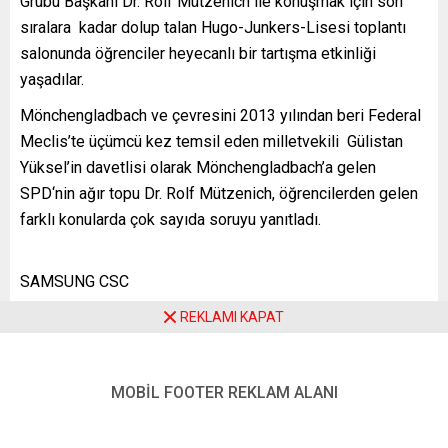
Grubu Başkanı Dr. Rolf Mützenich ile konuşmak için son
sıralara kadar dolup talan Hugo-Junkers-Lisesi toplantı
salonunda öğrenciler heyecanlı bir tartışma etkinliği
yaşadılar.
Mönchengladbach ve çevresini 2013 yılından beri Federal
Meclis’te üçümcü kez temsil eden milletvekili Gülistan
Yüksel’in davetlisi olarak Mönchengladbach’a gelen
SPD‘nin ağır topu Dr. Rolf Mützenich, öğrencilerden gelen
farklı konularda çok sayıda soruyu yanıtladı.
SAMSUNG CSC
REKLAMI KAPAT
Lise öğrencileri sorularını Dr. Mützenich’e yöneltirken
bunlara ek olarak, öncelikle Ukrayna’daki savaş, Tayvan ile
Çin arasındaki gerilim ve Irak’taki politik durum gibi güncel
MOBİL FOOTER REKLAM ALANI
küresel siyasi meselelerle ilgilendikleri sordukları
sorulardan anlaşıldı. Bunların dışında farklı uluslardan