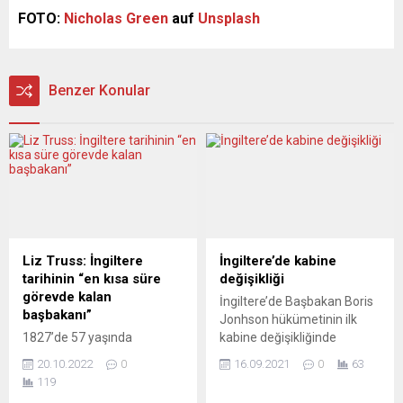
FOTO:
Nicholas Green
auf
Unsplash
Benzer Konular
Liz Truss: İngiltere
İngiltere’de kabine
tarihinin “en kısa süre
değişikliği
görevde kalan
İngiltere’de Başbakan Boris
başbakanı”
Jonhson hükümetinin ilk
1827’de 57 yaşında
kabine değişikliğinde
veremden hayatını
Dışişleri, Savunma, İskan,
20.10.2022
0
16.09.2021
0
63
kaybeden Başbakan George
Uluslararası Ticaret ve
119
Cannings 118 gün görevde
Eğitim bakanlıkları