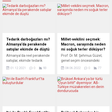
Tedarik darboğazları mı?
Millet-vekilini seçmek:
Almanya’da perakende
Macron, sarayında neden
satışlar ekimde de düştü
mi soğuk terler döküyor?
Almanya’da reel perakende
Prof. Dr. M. Şehmus Güzel,
satışlar, ekimde tedarik
genel seçim öncesindeki
darboğazları, Kovid-19’da
Fransız yönetenlerin ruh
01.12.2021
0
93
08.06.2022
0
77
4’üncü dalga ve yüksek
hallerini yazdı: “Emmanuel
enflasyona yönelik
Macron, Sol Birliğin birinci
endişelerinin etkisiyle yüzde
siyasi güç olması
1 artış beklentisine karşın
olasılığından ve büyük
yüzde 0,3 geriledi. Almanya
ihtimalle mutlaka
Federal İstatistik Dairesi
muhalefetin birinci gücü
(Destatis), perakende
olabileceğinden kuşkulu ve
satışlara ilişkin ekim ayı
tedirgin.” 2017’de
geçici verilerini açıkladı.
Emmanuel Macron’un