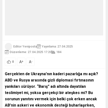
Editor Yeniposta
Yayınlama: 27.04.2025
Düzenleme: 27.04.2025 17:20
184
A
A
+
-
0
Gerçekten de Ukrayna’nın kaderi pazarlığa mı açık?
ABD ve Rusya arasında gizli diplomasi fırtınasının
yankıları sürüyor. “Barış” adı altında dayatılan
teslimiyet mi, yoksa gerçekçi bir ateşkes mi? Bu
sorunun yanıtını vermek için belki çok erken ancak
AB’nin askeri ve ekonomik desteği buharlaşırken,