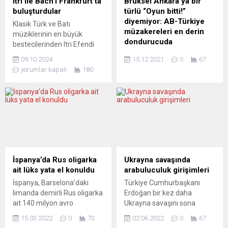
Itri ile Bach’ı Frankfurt‘ta
Brüksel Ankara’ya bir
Buna göre, mevsim ve
siyaset sahnesine
buluşturdular
türlü “Oyun bitti!”
takvim etkilerinden
girmesiyle, değişik
diyemiyor: AB-Türkiye
Klasik Türk ve Batı
arındırılmış reel perakende
partilerden siyasetçileri
müzakereleri en derin
müziklerinin en büyük
satışlar, ekimde bir...
“baştan çıkarması” ve
dondurucuda
bestecilerinden Itri Efendi
renklerine bağlamasıyla,
(Buhurizade Mustafa Itri) ile
Avrupa Birliği (AB) liderler
cumhurbaşkanlığını
09.10.2024
15.12.2021
0
67
Johann Sebastian Bach’ın
zirvesine hazırlık
kazanması üzerine...
yorumlar kapalı
180
eserlerinden esinlenerek
toplantısında Türkiye ile
bestelenen “Itri Bach’la
ilerleme sağlanamayan tam
Buluşuyor“ adlı parça ilk kez
üyelik müzakerelerinin
Frankfurt’ta icra edildi. Bir
dondurulmuş olarak
süredir çalışmalarını
kalmasına karar verildi. AB
Frankfurt’ta sürdüren
Genel İşler Konseyi’nde
Besteci Kerem
alınan kararda, “AB Konseyi,
Memişoğlu’nun yaylı sazlar
Türkiye’nin AB’den giderek
ve trompet için bestelediği
daha fazla uzaklaştığını
İspanya’da Rus oligarka
Ukrayna savaşında
eser, Uluslararası Tiyatro’da
üzülerek not ediyor”
ait lüks yata el konuldu
arabuluculuk girişimleri
(ITF – Internationales...
ifadelerine yer verildi.
İspanya, Barselona’daki
Türkiye Cumhurbaşkanı
Kararda, müzakerelerde
limanda demirli Rus oligarka
Erdoğan bir kez daha
yeni bir fasıl açılması ya da
ait 140 milyon avro
Ukrayna savaşını sona
mevcut bir...
değerindeki lüks yata el
erdirmeye yönelik
15.03.2022
0
73
02.06.2022
0
67
koydu. Başbakan Sanchez,
İstanbul’da