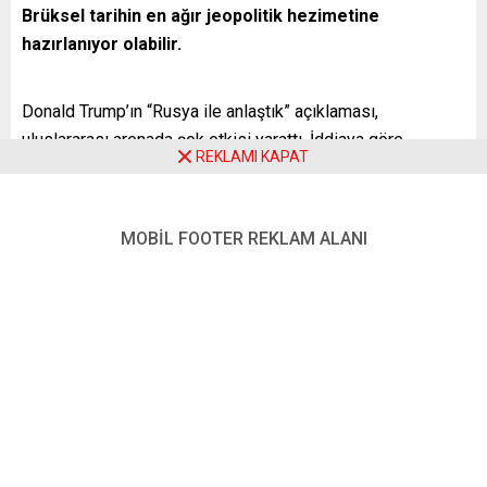
Brüksel tarihin en ağır jeopolitik hezimetine
hazırlanıyor olabilir.
Donald Trump’ın “Rusya ile anlaştık” açıklaması,
uluslararası arenada şok etkisi yarattı. İddiaya göre
REKLAMI KAPAT
mutabakatın temel taşları ise şöyle: Kırım’ın Rusya’ya
bırakılması
(Uluslararası hukukun açık ihlali)
, işgal edilen
Donbas ve güney bölgelerinde özerk yapılar, Ukrayna’nın
MOBİL FOOTER REKLAM ALANI
NATO üyeliğinin veto edilmesi, AB yolunun açılması,
Zaporijya Nükleer Santrali’nin ABD-Rusya ortak kontrolü,
Ukrayna’nın nadir toprak elementlerinin ABD şirketlerine
açılması. Alman basınında çıkan haberlere ve yorumlara da
baktığımızda detaylar ise bulanık. Rusya’nın Herson gibi
stratejik noktalardan çekileceği iddiası Avrupa medyasına
göre Moskova’nın
“
tüm ülkeyi ele geçirmeme” sözüyle
çelişiyor.