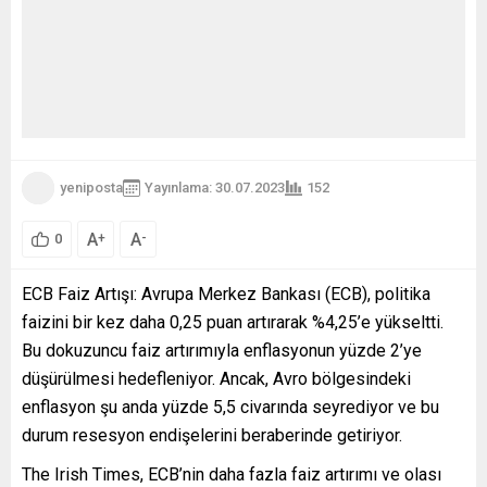
yeniposta
Yayınlama: 30.07.2023
152
A
A
+
-
0
ECB Faiz Artışı: Avrupa Merkez Bankası (ECB), politika
faizini bir kez daha 0,25 puan artırarak %4,25’e yükseltti.
Bu dokuzuncu faiz artırımıyla enflasyonun yüzde 2’ye
düşürülmesi hedefleniyor. Ancak, Avro bölgesindeki
enflasyon şu anda yüzde 5,5 civarında seyrediyor ve bu
durum resesyon endişelerini beraberinde getiriyor.
The Irish Times, ECB’nin daha fazla faiz artırımı ve olası