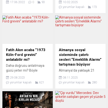
17.06.2022
0
93
10.02.2025
mahsur kalan tahılı
Nevruz kutlamaları
yorumlar kapalı
173
Ukrayna’dan çıkarmak için
çerçevesinde gerçekleşen
çözüm bulma çabalarını
bir etkinlikte Türkiye
takdir ediyorum” dedi.
haritasının güneydoğusu da
Stoltenberg, Brüksel’deki
dahil olarak “Kürt Yerleşim
NATO ana karargâhında
Bölgesi” olarak gösterilmesi
gerçekleştirilen Savunma
Almanya’da büyük tepki
Bakanları Toplantısı’nın
çekti. Bununla birlikte
ardından basına
toplantı sırasında haritada
açıklamalarda bulundu.
“Kürdistan” ayrıntısının da
Fatih Akın acaba “1973
Almanya sosyal
Savunma bakanlarının 29-
bulunduğu duyumlar
Köln-Ford grevini”
sisteminde çatırtı
30 Haziran’da Madrid’de
arasında yer alıyor. Türkiye
anlatabilir mi?
sesleri:“Emeklilik Alarmı”
düzenlenecek NATO Zirvesi
Cumhuriyeti’nin Stuttgart
tartışması büyüyor
Daha doğrusu anlatmaya
için hazırlıkları
Başkonsolosu Makbule
gücü yeter mi? Böyle
Almanya’da yaklaşık 21
tamamladıklarını söyleyen
Koçak Kaçar, Stuttgart
sormak gerek. Fatih
milyon emekli var, yani her
Stoltenberg, “Madrid
Büyükşehir Belediye
29.08.2023
08.11.2025
Akın’dan aydın çıkarmaya
dört kişiden biri. Bu dev
Zirvesinin, daha...
Başkanı...
yorumlar kapalı
621
yorumlar kapalı
280
meraklı olan varsa, ki sayıları
kesim, ülkenin sosyal
az değil, Almanya’ya
dokusunun omurgasını
doluşmuş Türkçeliler
oluşturuyor. Ancak ifo
arasında elini sallasan
Enstitüsü Başkanı ve
aydına çarpacağına inanan
Başbakan ekonomi