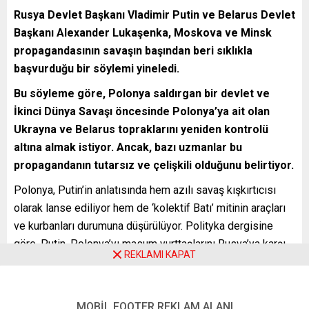
Rusya Devlet Başkanı Vladimir Putin ve Belarus Devlet
Başkanı Alexander Lukaşenka, Moskova ve Minsk
propagandasının savaşın başından beri sıklıkla
başvurduğu bir söylemi yineledi.
Bu söyleme göre, Polonya saldırgan bir devlet ve
İkinci Dünya Savaşı öncesinde Polonya’ya ait olan
Ukrayna ve Belarus topraklarını yeniden kontrolü
altına almak istiyor. Ancak, bazı uzmanlar bu
propagandanın tutarsız ve çelişkili olduğunu belirtiyor.
Polonya, Putin’in anlatısında hem azılı savaş kışkırtıcısı
olarak lanse ediliyor hem de ‘kolektif Batı’ mitinin araçları
ve kurbanları durumuna düşürülüyor. Polityka dergisine
göre, Putin, Polonya’yı masum yurttaşlarını Rusya’ya karşı
REKLAMI KAPAT
kışkırtan Kiev’in efendisi ve Amerikan iradesinin
uygulayıcısı gibi göstermeye çalışıyor. Ancak bu görüş,
Ukrayna’nın bölünmesini isteyebilecekleri yönündeki
MOBİL FOOTER REKLAM ALANI