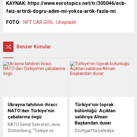
KAYNAK: https://www.eurotopics.net/tr/305046/ecb-
faiz-artirdi-dogru-adim-mi-yoksa-artik-fazla-mi
FOTO:
NFT CAR GIRL
Unsplash
Benzer Konular
Ukrayna tahılının ihracı:
Türkiye’nin toprak
NATO’dan Türkiye’nin
bütünlüğü: Açıktan
çabalarına övgü
saldırıya Alman
Başkandan duvar
NATO Genel Sekreteri Jens
Stoltenberg, “Türkiye ve
Stuttgart’ta belediye
Cumhurbaşkanı Erdoğan’ın
sarayında geçtiğimiz yıl