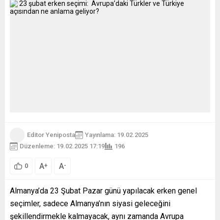
Editor Yeniposta
Yayınlama: 19.02.2025
Düzenleme: 19.02.2025 17:19
196
A
A
+
-
0
Almanya’da 23 Şubat Pazar günü yapılacak erken genel
seçimler, sadece Almanya’nın siyasi geleceğini
şekillendirmekle kalmayacak, aynı zamanda Avrupa