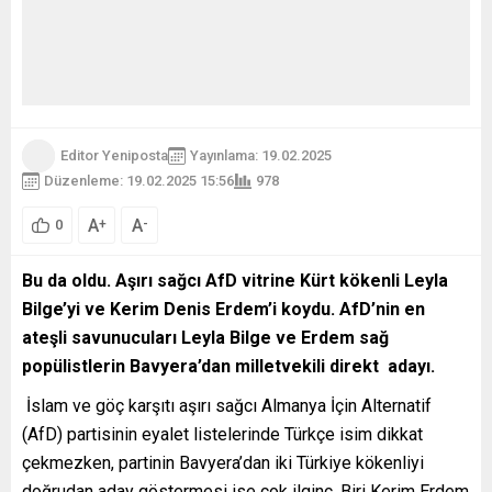
Editor Yeniposta
Yayınlama: 19.02.2025
Düzenleme: 19.02.2025 15:56
978
A
A
+
-
0
Bu da oldu. Aşırı sağcı AfD vitrine Kürt kökenli Leyla
Bilge’yi ve Kerim Denis Erdem’i koydu. AfD’nin en
ateşli savunucuları Leyla Bilge ve Erdem sağ
popülistlerin Bavyera’dan milletvekili direkt adayı.
İslam ve göç karşıtı aşırı sağcı Almanya İçin Alternatif
(AfD) partisinin eyalet listelerinde Türkçe isim dikkat
çekmezken, partinin Bavyera’dan iki Türkiye kökenliyi
doğrudan aday göstermesi ise çok ilginç. Biri Kerim Erdem