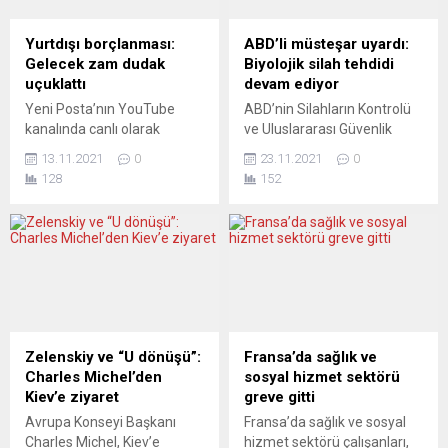
Yurtdışı borçlanması:
ABD’li müsteşar uyardı:
Gelecek zam dudak
Biyolojik silah tehdidi
uçuklattı
devam ediyor
Yeni Posta’nın YouTube
ABD’nin Silahların Kontrolü
kanalında canlı olarak
ve Uluslararası Güvenlik
yayınlanan, Danışma Saati
Müsteşarı Büyükelçi Bonnie
13.11.2021
0
23.11.2021
0
adlı programda Sosyal
Denise Jenkins, 1972’de
128
152
güvenlik uzmanı Muhsin
imzalanan Biyolojik Silahlar
Soysal yurtdışı borçlanma
Sözleşmesi’nin son 20 yıldır
ve Sosyal Güvenlik
yok sayıldığını ve biyolojik
alanındaki merak edilen
silah tehdidinin sürdüğünü
konuları detayları ile birlikte
söyledi. Müsteşar Jenkins,
açıklıyor. Programda öne
Birleşmiş Milletler’in (BM)
çıkan konular şöyle:
Cenevre ofisinde 2021
Emeklilikte yaşa takılanlara
Biyolojik Silahlar
yeni çözümler, emekli
Sözleşmesine Taraf Ülkeler
Zelenskiy ve “U dönüşü”:
Fransa’da sağlık ve
maaşları ne kadar olacak,
Görüşmesi’nde konuştu.
Charles Michel’den
sosyal hizmet sektörü
asgari ücret tespit
Biyolojik Silah
Kiev’e ziyaret
greve gitti
komisyonu ne...
Sözleşmesi’nin kitlesel imha
Avrupa Konseyi Başkanı
Fransa’da sağlık ve sosyal
silahlarına karşı
Charles Michel, Kiev’e
hizmet sektörü çalışanları,