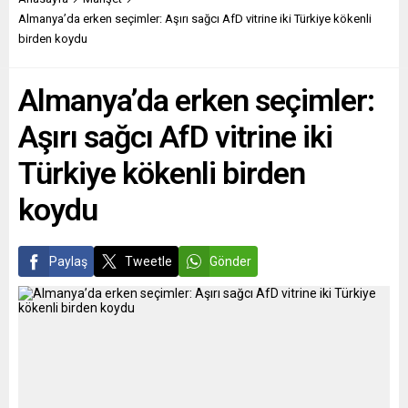
ediyoruz.” Partiler üstü
öğlen saatlerinde toplanan
Almanya’da erken seçimler: Aşırı sağcı AfD vitrine iki Türkiye kökenli
Trakya Kalkınma
protestocular, iktidardaki
birden koydu
Komisyonu’nun nihai
Muhafazakâr Parti’yi hedef
raporunun Yunanistan
alan dövizler taşıdı.
Almanya’da erken seçimler:
Meclisi’nde görüşülmesi
İngiltere’de enerji
sırasında milletvekilleri
şirketlerinin 1 Nisan itibarıyla
Aşırı sağcı AfD vitrine iki
görüşlerini dile getirdi.
hane halkı tüketicilerinin...
SYRIZA Milletvekili ve...
Türkiye kökenli birden
koydu
Paylaş
Tweetle
Gönder