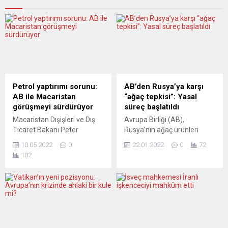
Petrol yaptırımı sorunu:
AB’den Rusya’ya karşı
AB ile Macaristan
“ağaç tepkisi”: Yasal
görüşmeyi sürdürüyor
süreç başlatıldı
Macaristan Dışişleri ve Dış
Avrupa Birliği (AB),
Ticaret Bakanı Peter
Rusya’nın ağaç ürünleri
Szijjarto, Avrupa Birliği (AB)
ihracatını sınırlandırması
10.05.2022
0
22.01.2022
0
72
Komisyonu Başkanı Ursula
nedeniyle Dünya Ticaret
102
von der Leyen ve
Örgütü’nde (DTÖ) yasal
Macaristan Başbakanı
süreç başlattı. AB
Viktor Orban’ın, Rusya’ya
Komisyonu, Rusya’nın ağaç
yönelik yeni yaptırım
ürünleri ihracat
paketiyle ilgili yaptığı
kısıtlamalarına karşı DTÖ
görüşmede kısmi ilerleme
yapısı içinde istişare süreci
sağlandığını duyurdu. Macar
başlatılmasının talep