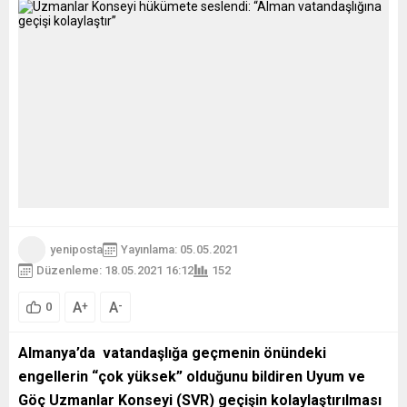
yeniposta
Yayınlama: 05.05.2021
Düzenleme: 18.05.2021 16:12
152
A
A
+
-
0
Almanya’da vatandaşlığa geçmenin önündeki
engellerin “çok yüksek” olduğunu bildiren Uyum ve
Göç Uzmanlar Konseyi (SVR) geçişin kolaylaştırılması