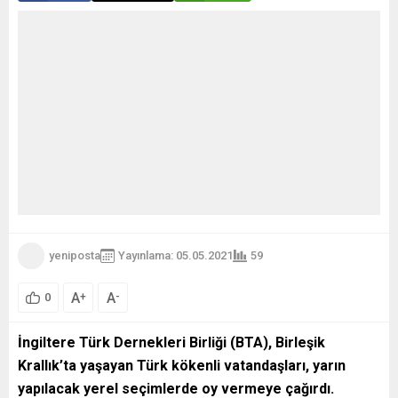
yeniposta
Yayınlama: 05.05.2021
59
A
A
+
-
0
İngiltere Türk Dernekleri Birliği (BTA), Birleşik
Krallık’ta yaşayan Türk kökenli vatandaşları, yarın
yapılacak yerel seçimlerde oy vermeye çağırdı.