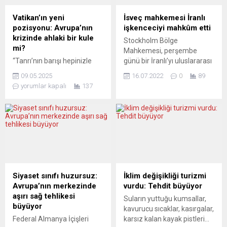
Ticaret Bakanı Szijjarto,
edildiğini açıkladı.
Budapeşte’de gerçekleşen
Açıklamada, Rusya’nın
Vatikan’ın yeni
İsveç mahkemesi İranlı
Orban-von der Leyen
kısıtlamaları kapsamında
pozisyonu: Avrupa’nın
işkenceciyi mahkûm etti
görüşmesi sonrası Macar
belirli ahşap ürünlere yönelik
krizinde ahlaki bir kule
Stockholm Bölge
Haber Ajansına (MTI)
artan seviyelerde ihracat
mi?
Mahkemesi, perşembe
yaptığı...
vergileri uyguladığı ve ağaç
“Tanrı’nın barışı hepinizle
günü bir İranlı’yı uluslararası
ürünleri...
olsun” – Aziz Petrus
hukuku ihlal etmekten ve
09.05.2025
16.07.2022
0
89
Meydanı’ndan yükselen bu
Tahran yakınlarındaki kötü
yorumlar kapalı
137
ses sadece Katolik
şöhretli Gevherdeşt işkence
dünyasına değil, aynı
hapishanesinde çok sayıda
zamanda krizdeki
cinayet işlemekten
Avrupa’ya ve küresel
müebbet hapis cezasına
üstünlüğü sorgulanan
mahkûm etti. Söz konusu
ABD’ye de dönük. Çünkü bu
suçlar, 1988’de İran-Irak
ses, Vatikan’ın yeni lideri
savaşı sırasında kendisi
Papa Leo XIV.’e ait. Tarihte
savcı vekiliyken işlenmişti.
ilk kez Amerikan pasaportlu
İsveç basını, kararı kutluyor
Siyaset sınıfı huzursuz:
İklim değişikliği turizmi
bir Papa seçildi. Ama bu,
ve önemli bir mesaj olarak
Avrupa’nın merkezinde
vurdu: Tehdit büyüyor
sadece sembolik bir ilk
görüyor. DAGENS...
aşırı sağ tehlikesi
Suların yuttuğu kumsallar,
değil;...
büyüyor
kavurucu sıcaklar, kasırgalar,
Federal Almanya İçişleri
karsız kalan kayak pistleri…