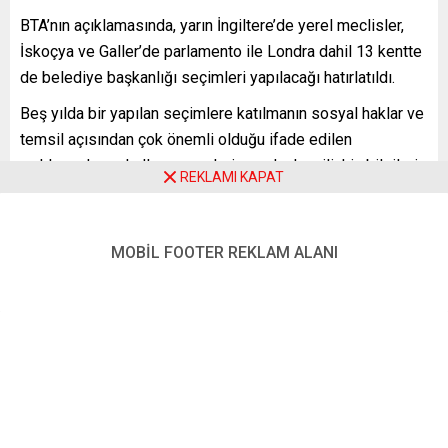
BTA’nın açıklamasında, yarın İngiltere’de yerel meclisler,
İskoçya ve Galler’de parlamento ile Londra dahil 13 kentte
de belediye başkanlığı seçimleri yapılacağı hatırlatıldı.
Beş yılda bir yapılan seçimlere katılmanın sosyal haklar ve
temsil açısından çok önemli olduğu ifade edilen
açıklamada, oy kullanma yerleri ve adaylara ilişkin bilgilerin
REKLAMI KAPAT
şu adres üzerinden posta kodu yazılarak edinilebileceği
belirtildi:
MOBİL FOOTER REKLAM ALANI
https://www.electoralcommission.org.uk/i-am-a/voter
Oy vermeye teşvik için afiş de hazırlayan BTA, bunların
Türk toplumu arasında dağıtılması çağrısı yaptı.
YENİ POSTA – LONDRA
FOTO: A.A.